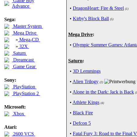
Game Boy
Advance
•
DragonHeart: Fire & Steel
(1)
•
Kirby's Block Ball
Sega:
(5)
Master System
Mega Drive
Mega Drive
:
»
Mega-CD
•
Olympic Summer Games: Atlant
»
32X
Saturn
Dreamcast
Saturn
:
Game Gear
•
3D Lemmings
Sony:
•
Alien Trilogy
(2)
PlayStation
•
Alone in the Dark: Jack is Back
PlayStation 2
(
•
Athlete Kings
(4)
Microsoft:
•
Black Fire
Xbox
•
Defcon 5
Atari:
•
Fatal Fury 3: Road to the Final V
2600 VCS