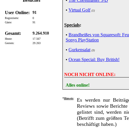
Besucher
•
The Chessmaster 3-D
•
Virtual Golf
(1)
User Online:
91
Registrierte:
0
Gäste:
91
Specials
:
Gesamt:
9.264.910
•
Brandheißes von Squaresoft: Fe
Heute:
17.567
Sonys PlayStation
Gestern:
29.263
•
Gurkensalat
(3)
•
Ocean Special: Buy British!
NOCH NICHT ONLINE:
Alles online!
*
Hinweis
:
Es werden nur Beiträge
Reviews sowie Berichte 
gelistet sind, werden n
(Betrifft zum größten T
beschäftigt haben.)