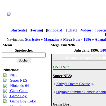
[
Startseite
]
[
Forum
]
[
Pinboard
]
[
Chat
]
[
Videos
]
[
Speci
Navigation:
Startseite
»
Magazine
»
Mega Fun
»
1996
»
Ausgab
Menü
Mega Fun 9/96
Spielsuche:
Jahrgang 1996:
1/9
Reviews & Specials in di
ONLINE:
Nintendo:
NES
Super NES
:
Super NES
•
Kirby's Dream Course
(4)
Nintendo 64
GameCube
•
Olympic Summer Games: Atlant
Game Boy
Game Boy Color
Game Boy
: