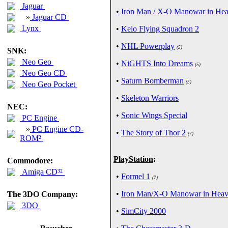
Jaguar
•
Iron Man / X-O Manowar in Hea
»
Jaguar CD
Lynx
•
Keio Flying Squadron 2
•
NHL Powerplay
(5)
SNK:
Neo Geo
•
NiGHTS Into Dreams
(5)
Neo Geo CD
•
Saturn Bomberman
(5)
Neo Geo Pocket
•
Skeleton Warriors
NEC:
•
Sonic Wings Special
PC Engine
»
PC Engine CD-
•
The Story of Thor 2
(7)
ROM²
PlayStation
:
Commodore:
Amiga CD³²
•
Formel 1
(7)
•
Iron Man/X-O Manowar in Heav
The 3DO Company:
3DO
•
SimCity 2000