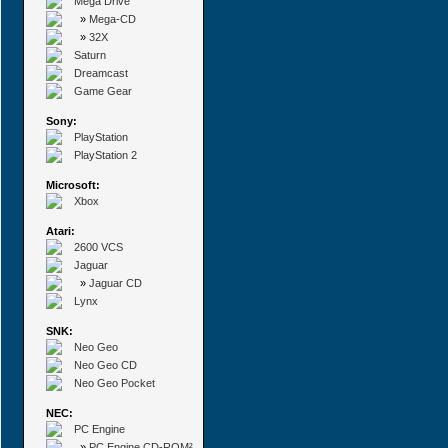
Mega Drive
»
Mega-CD
»
32X
Saturn
Dreamcast
Game Gear
Sony:
PlayStation
PlayStation 2
Microsoft:
Xbox
Atari:
2600 VCS
Jaguar
»
Jaguar CD
Lynx
SNK:
Neo Geo
Neo Geo CD
Neo Geo Pocket
NEC:
PC Engine
»
PC Engine CD-ROM²