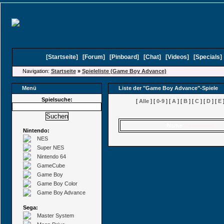
[
Startseite
]
[
Forum
]
[
Pinboard
]
[
Chat
]
[
Videos
]
[
Specials
Navigation:
Startseite
»
Spieleliste (Game Boy Advance)
Menü
Liste der "Game Boy Advance"-Spiele
Spielsuche:
[
Alle
] [
0-9
] [
A
] [
B
] [
C
] [
D
] [
E
]
Name
(Kommentare)
Nintendo:
NES
Super NES
Nintendo 64
GameCube
Game Boy
Game Boy Color
Game Boy Advance
Sega:
Master System