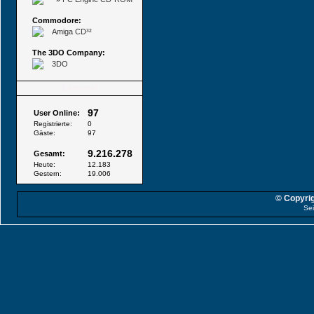
Commodore:
Amiga CD³²
The 3DO Company:
3DO
Besucher
97
User Online:
Registrierte:
0
Gäste:
97
9.216.278
Gesamt:
Heute:
12.183
Gestern:
19.006
© Copyrig
Sei