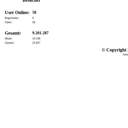
Besucher
User Online:
58
Registrierte:
0
Gäste:
58
Gesamt:
9.201.287
Heute:
16.198
Gestern:
23.837
© Copyright 2
Seit