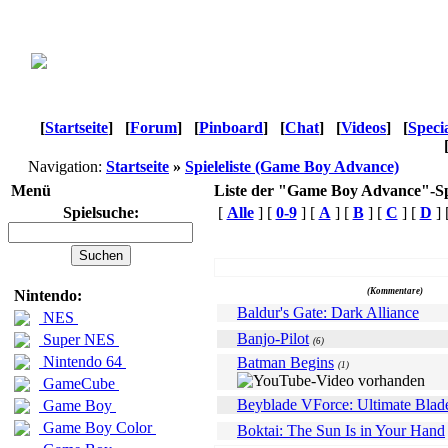
[
Startseite
]
[
Forum
]
[
Pinboard
]
[
Chat
]
[
Videos
]
[
Speci
Navigation:
Startseite
»
Spieleliste (Game Boy Advance)
Menü
Liste der "Game Boy Advance"-Sp
Spielsuche:
[
Alle
] [
0-9
] [
A
] [
B
] [
C
] [
D
] 
Name
(Kommentare)
Nintendo:
Baldur's Gate: Dark Alliance
NES
Banjo-Pilot
Super NES
(6)
Nintendo 64
Batman Begins
(1)
GameCube
Beyblade VForce: Ultimate Blad
Game Boy
Game Boy Color
Boktai: The Sun Is in Your Hand