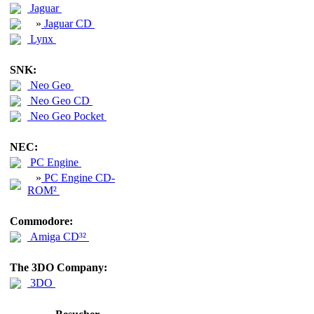
Jaguar
»
Jaguar CD
Lynx
SNK:
Neo Geo
Neo Geo CD
Neo Geo Pocket
NEC:
PC Engine
»
PC Engine CD-
ROM²
Commodore:
Amiga CD³²
The 3DO Company:
3DO