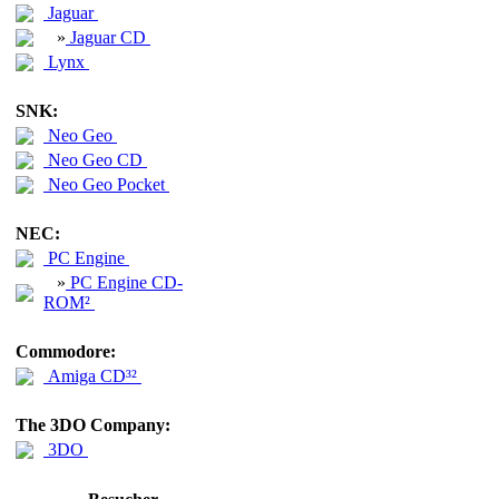
Jaguar
»
Jaguar CD
Lynx
SNK:
Neo Geo
Neo Geo CD
Neo Geo Pocket
NEC:
PC Engine
»
PC Engine CD-
ROM²
Commodore:
Amiga CD³²
The 3DO Company:
3DO