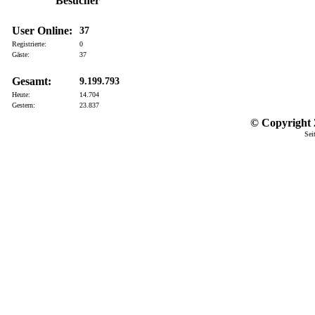
Besucher
User Online:
37
Registrierte:
0
Gäste:
37
Gesamt:
9.199.793
Heute:
14.704
Gestern:
23.837
© Copyright 2
Sei