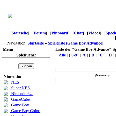
[
Startseite
]
[
Forum
]
[
Pinboard
]
[
Chat
]
[
Videos
]
[
Speci
Navigation:
Startseite
»
Spieleliste (Game Boy Advance)
Menü
Liste der "Game Boy Advance"-Sp
Spielsuche:
[
Alle
] [
0-9
] [
A
] [
B
] [
C
] [
D
] 
Name
(Kommentare)
Nintendo:
NES
Super NES
Nintendo 64
GameCube
Game Boy
Game Boy Color