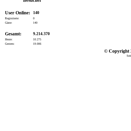
Besucher
User Online:
140
Registrierte:
0
Gäste:
140
Gesamt:
9.214.370
Heute:
10.275
Gestern:
19.006
© Copyright 2
Sei