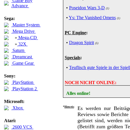
Game Boy
Advance
•
Poseidon Wars 3-D
(1)
•
Ys: The Vanished Omens
Sega:
(1)
Master System
Mega Drive
PC Engine
:
»
Mega-CD
•
Dragon Spirit
»
32X
(5)
Saturn
Dreamcast
Specials
:
Game Gear
•
Teuflisch gute Spiele in der Spiel
Sony:
PlayStation
NOCH NICHT ONLINE:
PlayStation 2
Alles online!
Microsoft:
Xbox
*
Hinweis
:
Es werden nur Beiträge
Reviews sowie Berichte 
gelistet sind, werden n
Atari:
(Betrifft zum größten T
2600 VCS