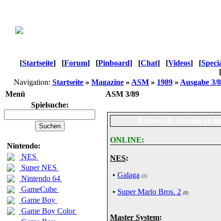
[
Startseite
]
[
Forum
]
[
Pinboard
]
[
Chat
]
[
Videos
]
[
Speci
Navigation:
Startseite
»
Magazine
»
ASM
»
1989
»
Ausgabe 3/
Menü
ASM 3/89
Spielsuche:
Reviews & Specials in di
ONLINE:
Nintendo:
NES
NES
:
Super NES
•
Galaga
(1)
Nintendo 64
GameCube
•
Super Mario Bros. 2
(8)
Game Boy
Game Boy Color
Master System
: