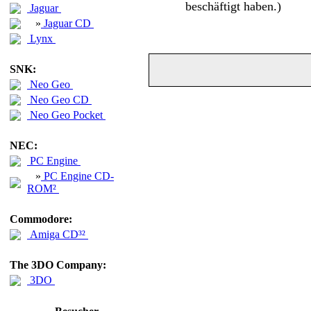
beschäftigt haben.)
Jaguar
»
Jaguar CD
Lynx
SNK:
Neo Geo
Neo Geo CD
Neo Geo Pocket
NEC:
PC Engine
»
PC Engine CD-
ROM²
Commodore:
Amiga CD³²
The 3DO Company:
3DO