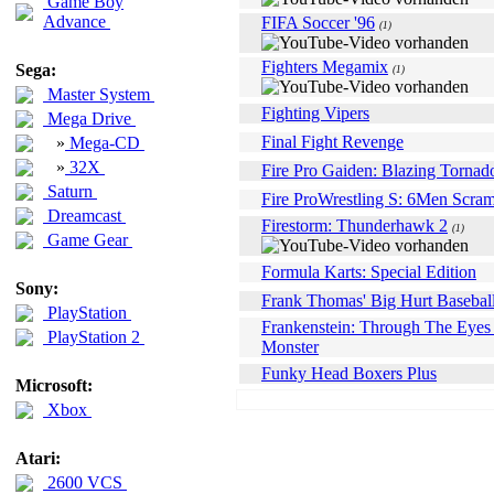
Game Boy
Advance
FIFA Soccer '96
(1)
Fighters Megamix
Sega:
(1)
Master System
Fighting Vipers
Mega Drive
Final Fight Revenge
»
Mega-CD
»
32X
Fire Pro Gaiden: Blazing Tornad
Saturn
Fire ProWrestling S: 6Men Scra
Dreamcast
Firestorm: Thunderhawk 2
(1)
Game Gear
Formula Karts: Special Edition
Sony:
Frank Thomas' Big Hurt Basebal
PlayStation
Frankenstein: Through The Eyes
PlayStation 2
Monster
Funky Head Boxers Plus
Microsoft:
Xbox
Atari:
2600 VCS