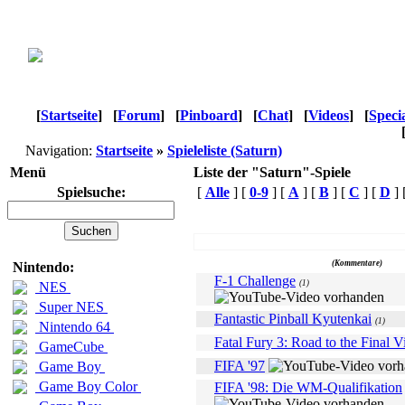
[
Startseite
]
[
Forum
]
[
Pinboard
]
[
Chat
]
[
Videos
]
[
Speci
Navigation:
Startseite
»
Spieleliste (Saturn)
Menü
Liste der "Saturn"-Spiele
Spielsuche:
[
Alle
] [
0-9
] [
A
] [
B
] [
C
] [
D
] 
Name
(Kommentare)
Nintendo:
F-1 Challenge
(1)
NES
Super NES
Fantastic Pinball Kyutenkai
(1)
Nintendo 64
Fatal Fury 3: Road to the Final V
GameCube
FIFA '97
Game Boy
Game Boy Color
FIFA '98: Die WM-Qualifikation