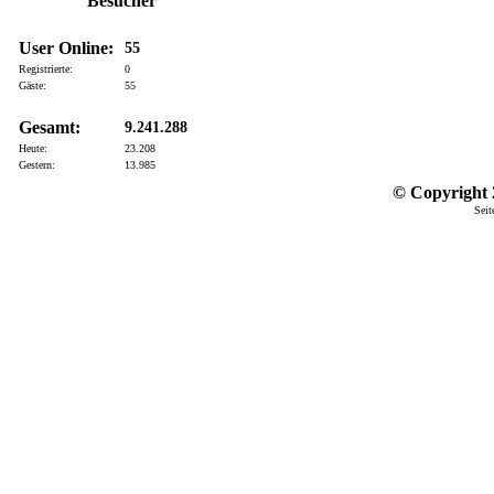
Besucher
User Online:
55
Registrierte:
0
Gäste:
55
Gesamt:
9.241.288
Heute:
23.208
Gestern:
13.985
© Copyright 2
Seit