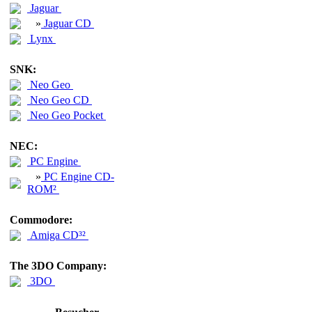
Jaguar
»
Jaguar CD
Lynx
SNK:
Neo Geo
Neo Geo CD
Neo Geo Pocket
NEC:
PC Engine
»
PC Engine CD-
ROM²
Commodore:
Amiga CD³²
The 3DO Company:
3DO