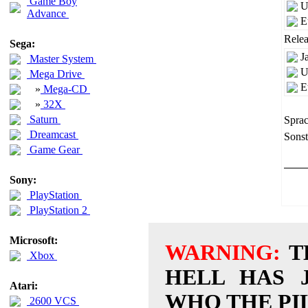
Game Boy
U
Advance
E
Relea
Sega:
J
Master System
U
Mega Drive
E
»
Mega-CD
»
32X
Saturn
Sprac
Dreamcast
Sonst
Game Gear
Sony:
PlayStation
PlayStation 2
Microsoft:
WARNING:
T
Xbox
HELL HAS 
Atari:
WHO THE PIL
2600 VCS