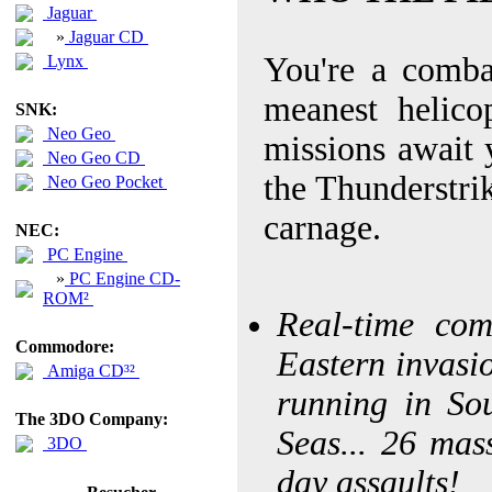
Jaguar
»
Jaguar CD
You're a combat
Lynx
meanest helico
SNK:
Neo Geo
missions await y
Neo Geo CD
the Thunderstrik
Neo Geo Pocket
carnage.
NEC:
PC Engine
»
PC Engine CD-
ROM²
Real-time com
Commodore:
Eastern invasio
Amiga CD³²
running in So
The 3DO Company:
Seas... 26 mas
3DO
day assaults!