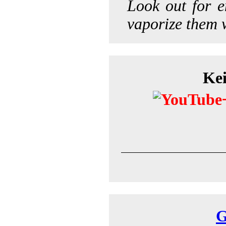
Look out for e
vaporize them 
Kei
G