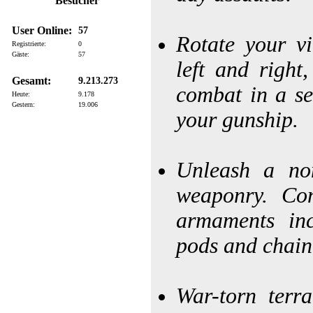
Besucher
User Online:
57
Rotate your vi
Registrierte:
0
Gäste:
57
left and right
Gesamt:
9.213.273
combat in a se
Heute:
9.178
Gestern:
19.006
your gunship.
Unleash a non
weaponry. Con
armaments inc
pods and chain
War-torn terra