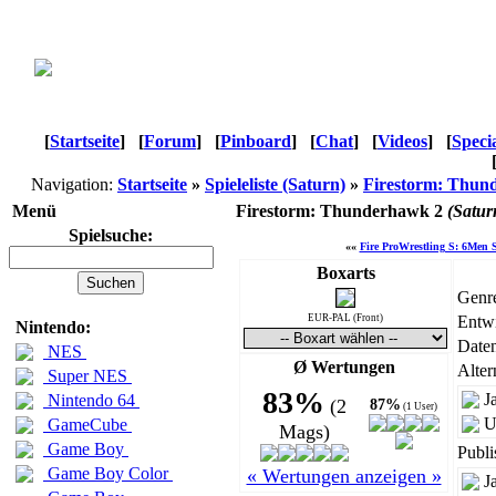
[
Startseite
]
[
Forum
]
[
Pinboard
]
[
Chat
]
[
Videos
]
[
Speci
Navigation:
Startseite
»
Spieleliste (Saturn)
»
Firestorm: Thun
Menü
Firestorm: Thunderhawk 2
(Satur
Spielsuche:
««
Fire ProWrestling S: 6Men 
Boxarts
Genr
EUR-PAL (Front)
Entwi
Nintendo:
Daten
NES
Ø Wertungen
Alter
Super NES
83%
J
Nintendo 64
(2
87%
(1 User)
U
GameCube
Mags)
Game Boy
Publi
Game Boy Color
« Wertungen anzeigen »
J