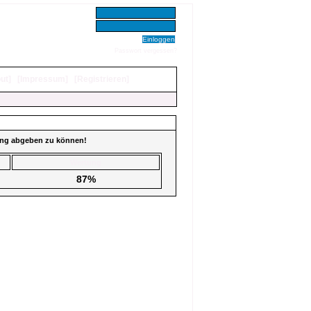
Benutzer:
Passwort:
Passwort vergessen?
ut
]
[
Impressum
]
[
Registrieren
]
tung abgeben zu können!
Wertung
87%