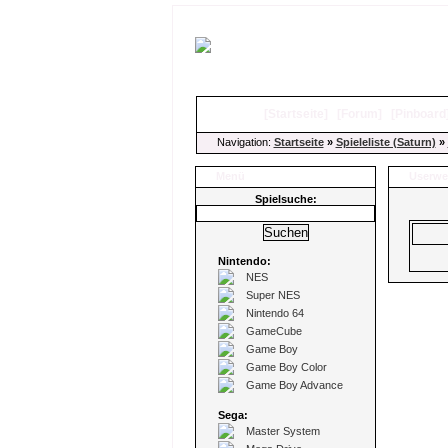
[
Startseite
]
[
Forum
]
[
Pinboard
Navigation:
Startseite
»
Spieleliste (Saturn)
»
Menü
Userwe
Spielsuche:
Nintendo:
NES
Super NES
Nintendo 64
GameCube
Game Boy
Game Boy Color
Game Boy Advance
Sega:
Master System