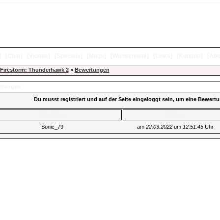
]
[
Chat
]
[
Videos
]
[
Specials
]
[
Mags
]
[
Wunschliste
]
[
Links
]
[
Kontakt
]
[
Abo
Firestorm: Thunderhawk 2
»
Bewertungen
rtungen
Du musst registriert und auf der Seite eingeloggt sein, um eine Bewer
Benutzer
Datum
Sonic_79
am
22.03.2022
um
12:51:45
Uhr