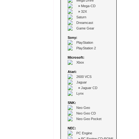
Mega Drive
»
Mega-CD
»
32X
Saturn
Dreamcast
Game Gear
Sony:
PlayStation
PlayStation 2
Microsoft:
Xbox
Atari:
2600 VCS
Jaguar
»
Jaguar CD
Lynx
SNK:
Neo Geo
Neo Geo CD
Neo Geo Pocket
NEC:
PC Engine
»
PC Engine CD-ROM²