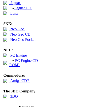
Jaguar
»
Jaguar CD
Lynx
SNK:
Neo Geo
Neo Geo CD
Neo Geo Pocket
NEC:
PC Engine
»
PC Engine CD-
ROM²
Commodore:
Amiga CD³²
The 3DO Company:
3DO