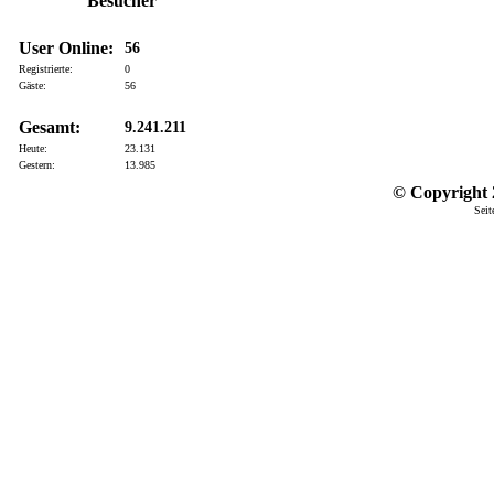
Besucher
User Online:
56
Registrierte:
0
Gäste:
56
Gesamt:
9.241.211
Heute:
23.131
Gestern:
13.985
© Copyright 2
Seit