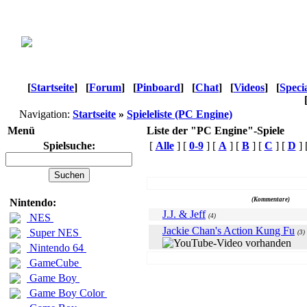
[
Startseite
]
[
Forum
]
[
Pinboard
]
[
Chat
]
[
Videos
]
[
Speci
Navigation:
Startseite
»
Spieleliste (PC Engine)
Menü
Liste der "PC Engine"-Spiele
Spielsuche:
[
Alle
] [
0-9
] [
A
] [
B
] [
C
] [
D
] 
Name
(Kommentare)
Nintendo:
J.J. & Jeff
NES
(4)
Jackie Chan's Action Kung Fu
Super NES
(3)
Nintendo 64
GameCube
Game Boy
Game Boy Color