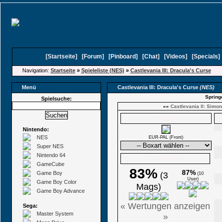
[
Startseite
]
[
Forum
]
[
Pinboard
]
[
Chat
]
[
Videos
]
[
Specials
Navigation:
Startseite
»
Spieleliste (NES)
»
Castlevania III: Dracula's Curse
Menü
Castlevania III: Dracula's Curse
(NES)
Spring
Spielsuche:
««
Castlevania II: Simo
Boxarts
Nintendo:
NES
EUR-PAL (Front)
Super NES
Nintendo 64
Ø Wertungen
GameCube
83%
87%
Game Boy
(3
(10
User)
Game Boy Color
Mags)
Game Boy Advance
« Wertungen anzeigen
Sega:
Master System
»