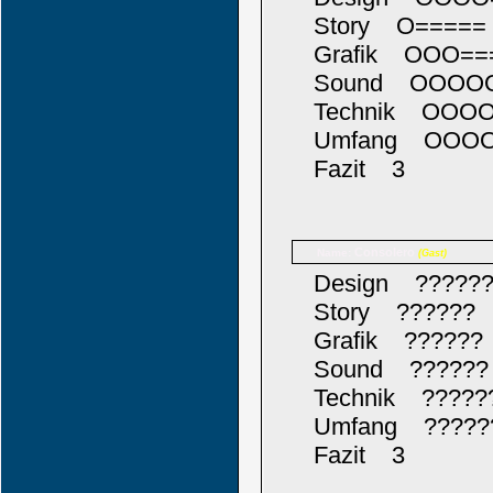
Story O=====
Grafik OOO==
Sound OOOO
Technik OOO
Umfang OOO
Fazit 3
Consolero
Name:
(Gast)
Design ?????
Story ??????
Grafik ??????
Sound ??????
Technik ?????
Umfang ?????
Fazit 3