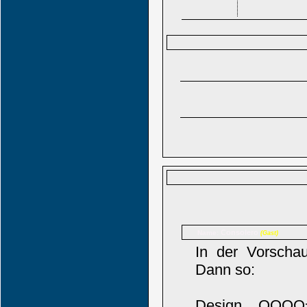
Consolero
Name:
(Gast)
In der Vorschau
Dann so:
Design OOOO