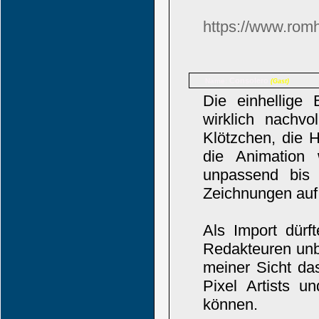
https://www.rom
Consolero
Name:
(Gast)
Die einhellige 
wirklich nachvo
Klötzchen, die H
die Animation 
unpassend bis 
Zeichnungen au
Als Import dür
Redakteuren unb
meiner Sicht das
Pixel Artists 
können.