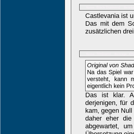
Black Diamond
Name:
Beiträ
Castlevania ist u
Das mit dem Sou
zusätzlichen drei
7thGuest
Name:
Beiträge: 405
Original von Sha
Na das Spiel war
versteht, kann 
eigentlich kein P
Das ist klar. 
derjenigen, für
kam, gegen Null 
daher eher die 
abgewartet, um
Übersetzung ein