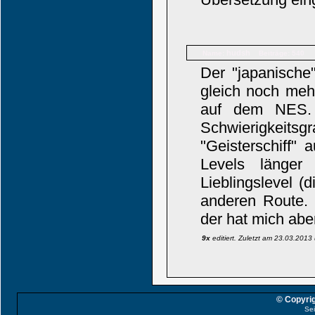
hudsh
Name:
Beiträge: 540
Der "japanische
gleich noch meh
auf dem NES. 
Schwierigkeits
"Geisterschiff" 
Levels länger
Lieblingslevel (
anderen Route. 
der hat mich aber
9x
editiert. Zuletzt am 23.03.201
© Copyrig
Sei