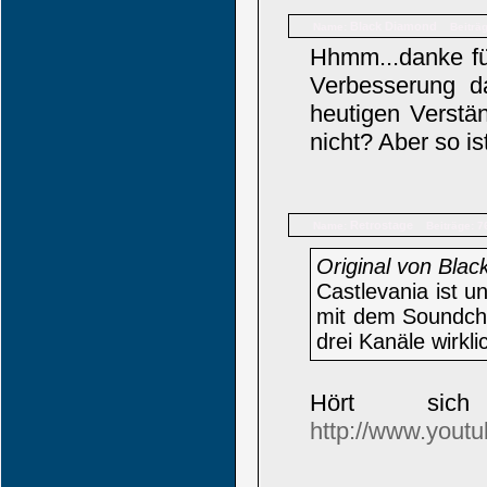
Black Diamond
Name:
Beiträ
Hhmm...danke fü
Verbesserung 
heutigen Verstän
nicht? Aber so is
Retrostage
Name:
Beiträge: 7
Original von Bla
Castlevania ist u
mit dem Soundchip
drei Kanäle wirkli
Hört sic
http://www.you