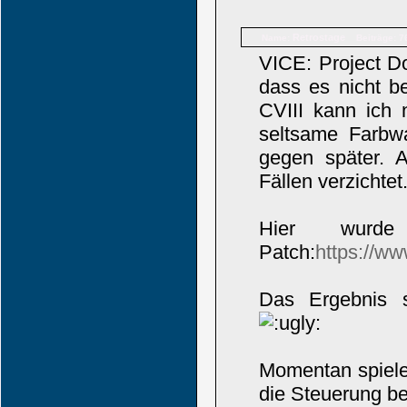
Retrostage
Name:
Beiträge: 7
VICE: Project Do
dass es nicht b
CVIII kann ich 
seltsame Farbwa
gegen später. A
Fällen verzichtet
Hier wurd
Patch:
https://w
Das Ergebnis s
Momentan spiele 
die Steuerung betr