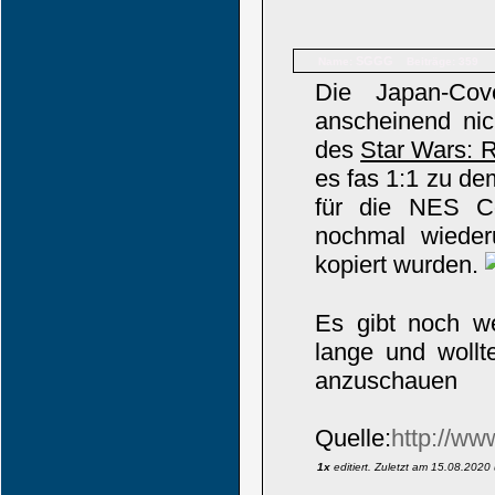
SGGG
Name:
Beiträge: 359
Die Japan-Cov
anscheinend ni
des
Star Wars: R
es fas 1:1 zu de
für die NES Co
nochmal wieder
kopiert wurden.
Es gibt noch we
lange und wollt
anzuschauen
Quelle:
http://ww
1x
editiert. Zuletzt am 15.08.2020