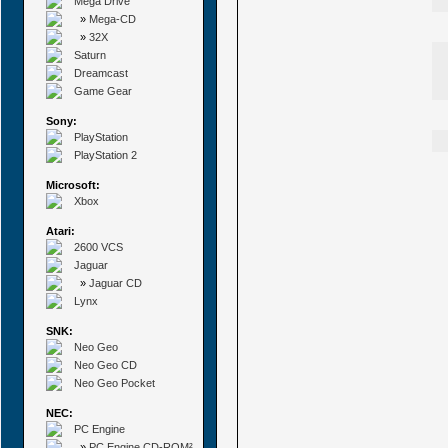
Mega Drive
»
Mega-CD
»
32X
Saturn
Dreamcast
Game Gear
Sony:
PlayStation
PlayStation 2
Microsoft:
Xbox
Atari:
2600 VCS
Jaguar
»
Jaguar CD
Lynx
SNK:
Neo Geo
Neo Geo CD
Neo Geo Pocket
NEC:
PC Engine
»
PC Engine CD-ROM²