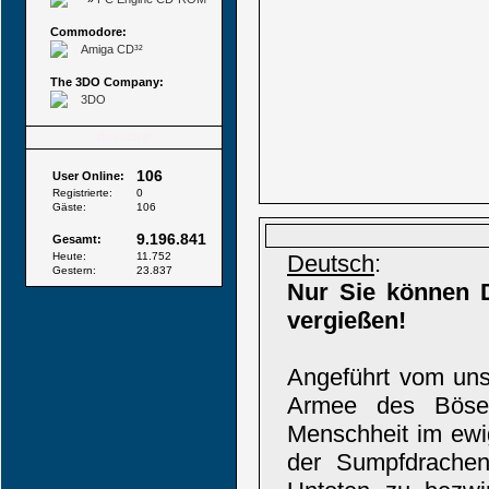
Commodore:
Amiga CD³²
The 3DO Company:
3DO
Besucher
106
User Online:
Registrierte:
0
Gäste:
106
9.196.841
Gesamt:
Heute:
11.752
Deutsch
:
Gestern:
23.837
Nur Sie können D
vergießen!
Angeführt vom unst
Armee des Bösen
Menschheit im ewi
der Sumpfdrachen