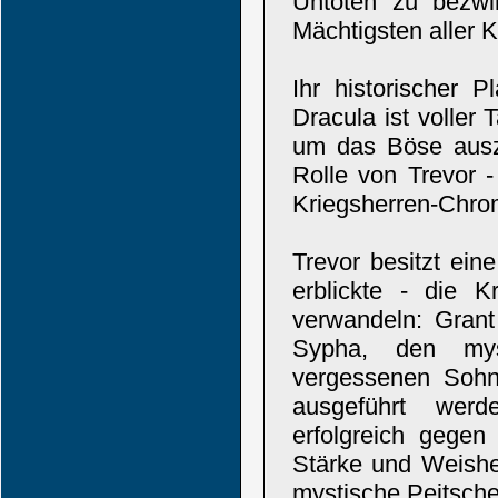
Untoten zu bezwi
Mächtigsten aller K
Ihr historischer 
Dracula ist voller
um das Böse ausz
Rolle von Trevor 
Kriegsherren-Chr
Trevor besitzt ein
erblickte - die K
verwandeln: Grant
Sypha, den myst
vergessenen Sohn
ausgeführt werd
erfolgreich gegen
Stärke und Weishei
mystische Peitsche