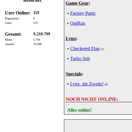
Besucher
Game Gear
:
User Online:
119
•
Factory Panic
Registrierte:
0
•
OutRun
Gäste:
119
Gesamt:
9.210.799
Lynx
:
Heute:
6.704
Gestern:
19.006
•
Checkered Flag
(2)
•
Turbo Sub
Specials
:
•
Lynx, die Zweite!
(8)
NOCH NICHT ONLINE:
Alles online!