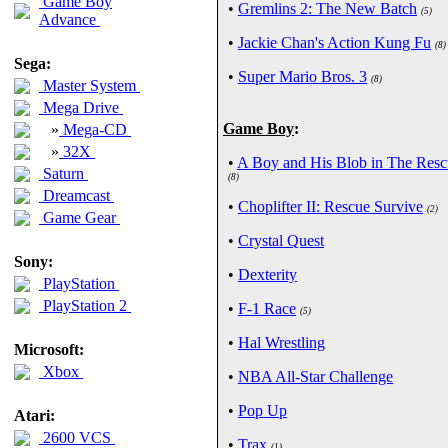
Game Boy
•
Gremlins 2: The New Batch
(5)
Advance
•
Jackie Chan's Action Kung Fu
(8)
Sega:
•
Super Mario Bros. 3
(8)
Master System
Mega Drive
Game Boy
:
»
Mega-CD
»
32X
•
A Boy and His Blob in The Rescu
Saturn
(8)
Dreamcast
•
Choplifter II: Rescue Survive
(2)
Game Gear
•
Crystal Quest
Sony:
•
Dexterity
PlayStation
PlayStation 2
•
F-1 Race
(5)
•
Hal Wrestling
Microsoft:
Xbox
•
NBA All-Star Challenge
•
Pop Up
Atari:
2600 VCS
•
Trax
(1)