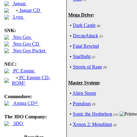
Jaguar
»
Jaguar CD
Mega Drive
:
Lynx
•
Dark Castle
(6)
SNK:
•
DecapAttack
Neo Geo
(1)
Neo Geo CD
•
Fatal Rewind
Neo Geo Pocket
•
Starflight
(1)
NEC:
•
Streets of Rage
(9)
PC Engine
»
PC Engine CD-
Master System
:
ROM²
•
Alien Storm
Commodore:
Amiga CD³²
•
Populous
(3)
•
Sonic the Hedgehog
(12)
The 3DO Company:
3DO
•
Xenon 2: Megablast
(4)