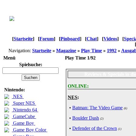
[
Startseite
]
[
Forum
]
[
Pinboard
]
[
Chat
]
[
Videos
]
[
Speci
Navigation:
Startseite
»
Magazine
»
Play Time
»
1992
»
Ausgab
Menü
Play Time 1/92
Spielsuche:
Reviews & Specials in di
ONLINE:
Nintendo:
NES
NES
:
Super NES
•
Batman: The Video Game
(6)
Nintendo 64
GameCube
•
Boulder Dash
(2)
Game Boy
•
Defender of the Crown
Game Boy Color
(1)