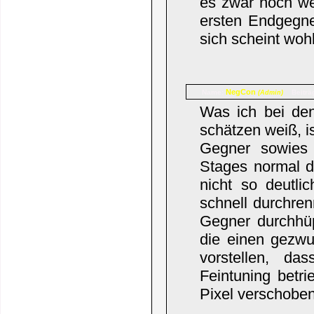
es zwar noch we
ersten Endgegne
sich scheint wo
NegCon
Name:
Beiträ
(Admin)
Was ich bei den
schätzen weiß, is
Gegner sowies
Stages normal du
nicht so deutl
schnell durchren
Gegner durchhüp
die einen gezw
vorstellen, d
Feintuning betr
Pixel verschoben