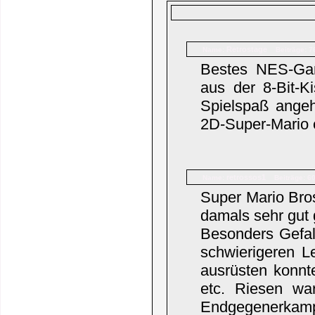
Retrostage
Name:
Beiträge: 7
Bestes NES-Ga
aus der 8-Bit-K
Spielspaß angeht
2D-Super-Mario e
retrossos1
Name:
Beiträge: 6
Super Mario Bros
damals sehr gut 
Besonders Gefal
schwierigeren L
ausrüsten konnt
etc. Riesen wa
Endgegenerkamp