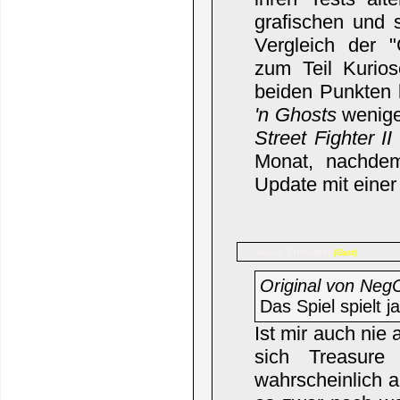
grafischen und 
Vergleich der "
zum Teil Kurio
beiden Punkten 
'n Ghosts
wenige
Street Fighter II
Monat, nachdem
Update mit einer
7thGuest
Name:
(Gast)
Original von Neg
Das Spiel spielt j
Ist mir auch nie
sich Treasur
wahrscheinlich a