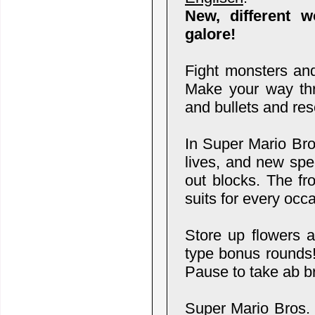
New, different w
galore!
Fight monsters and
Make your way th
and bullets and re
In Super Mario Bro
lives, and new spec
out blocks. The fr
suits for every occ
Store up flowers 
type bonus rounds!
Pause to take ab br
Super Mario Bros. 