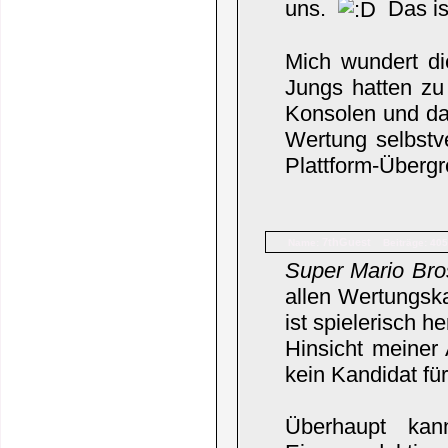
uns.
Das is
Mich wundert di
Jungs hatten zu
Konsolen und das
Wertung selbstv
Plattform-Überg
7thGuest
Name:
Beiträge: 405
Super Mario Bro
allen Wertungska
ist spielerisch h
Hinsicht meiner
kein Kandidat fü
Überhaupt kan