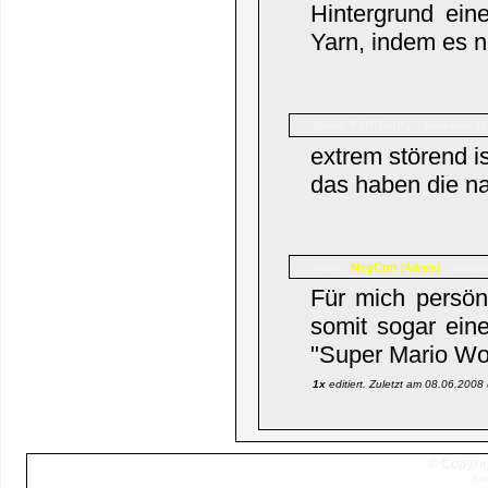
Hintergrund ein
Yarn, indem es 
PaffDaddy
Name:
Beiträge: 1
extrem störend ist
das haben die n
NegCon
Name:
Beiträ
(Admin)
Für mich persön
somit sogar ein
"Super Mario Wo
1x
editiert. Zuletzt am 08.06.2008
© Copyrig
Sei