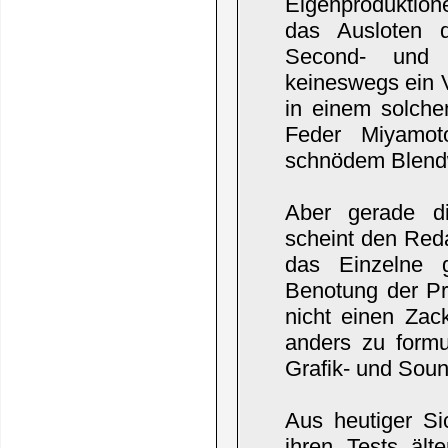
Eigenproduktione
das Ausloten 
Second- und T
keineswegs ein V
in einem solch
Feder Miyamot
schnödem Blendw
Aber gerade di
scheint den Reda
das Einzelne 
Benotung der Pr
nicht einen Za
anders zu formu
Grafik- und Soun
Aus heutiger Sic
ihren Tests ält