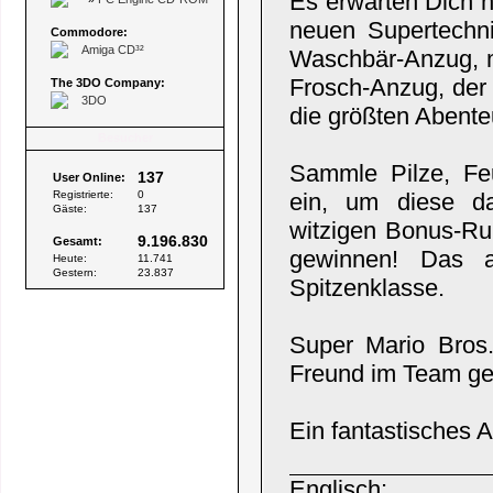
Es erwarten Dich n
neuen Supertechn
Commodore:
Amiga CD³²
Waschbär-Anzug, m
Frosch-Anzug, der 
The 3DO Company:
3DO
die größten Abente
Besucher
Sammle Pilze, Fe
137
User Online:
Registrierte:
0
ein, um diese da
Gäste:
137
witzigen Bonus-Ru
9.196.830
Gesamt:
gewinnen! Das al
Heute:
11.741
Gestern:
23.837
Spitzenklasse.
Super Mario Bros
Freund im Team ge
Ein fantastisches 
Englisch
: