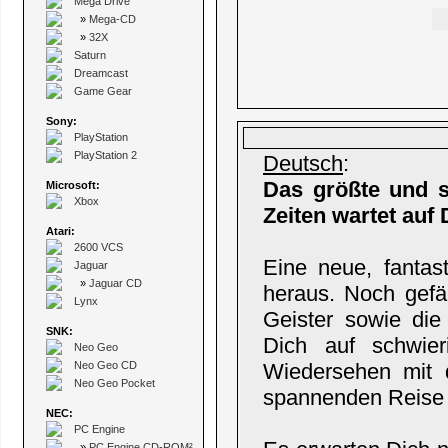
Mega Drive
»
Mega-CD
»
32X
Saturn
Dreamcast
Game Gear
Sony:
PlayStation
PlayStation 2
Deutsch
:
Das größte und s
Microsoft:
Xbox
Zeiten wartet auf 
Atari:
2600 VCS
Eine neue, fantas
Jaguar
»
Jaguar CD
heraus. Noch gefäh
Lynx
Geister sowie die
SNK:
Dich auf schwier
Neo Geo
Neo Geo CD
Wiedersehen mit d
Neo Geo Pocket
spannenden Reise 
NEC:
PC Engine
»
PC Engine CD-ROM²