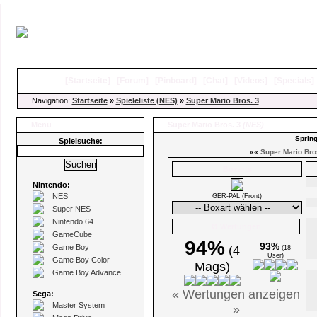
[
Startseite
]
[
Forum
]
[
Pinboard
]
[
Chat
]
[
Videos
]
[
Specials
Navigation:
Startseite
»
Spieleliste (NES)
»
Super Mario Bros. 3
Menü
Super Mario Bros. 3
(NES)
Spring
Spielsuche:
««
Super Mario Bro
Boxarts
Nintendo:
NES
GER-PAL (Front)
Super NES
Nintendo 64
Ø Wertungen
GameCube
94%
93%
Game Boy
(4
(18
User)
Game Boy Color
Mags)
Game Boy Advance
« Wertungen anzeigen
Sega:
Master System
»