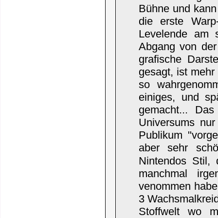
Bühne und kann 
die erste Warp
Levelende am s
Abgang von der 
grafische Darst
gesagt, ist mehr 
so wahrgenomm
einiges, und s
gemacht... Das
Universums nur
Publikum "vorges
aber sehr sch
Nintendos Stil,
manchmal irge
venommen haben,
3 Wachsmalkreide
Stoffwelt wo 