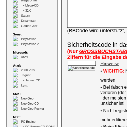
Mega Drive
»
Mega-CD
»
32X
Saturn
Dreamcast
Game Gear
(BBCode wird unterstützt
Sony:
PlayStation
Sicherheitscode in da
PlayStation 2
(Nur
GROSSBUCHSTAB
Microsoft:
Ziffern für die Eingabe 
Xbox
Hinweise
:
Atari:
2600 VCS
•
WICHTIG:
N
Jaguar
werden!
»
Jaguar CD
Lynx
• Bei falsch
verloren (der
SNK:
der meisten B
Neo Geo
unsicher ist!
Neo Geo CD
Neo Geo Pocket
•
Nicht regis
NEC:
mehr editiere
PC Engine
• Beim Klick
»
PC Engine CD-ROM²