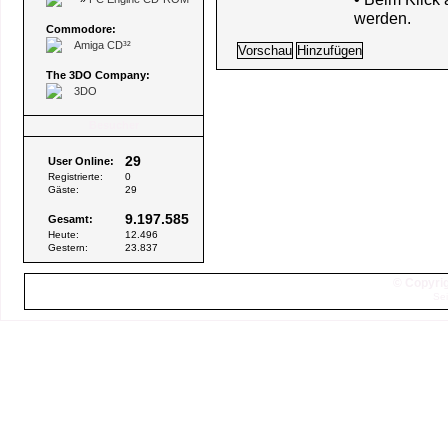
werden.
Commodore:
Amiga CD³²
The 3DO Company:
3DO
Besucher
29
User Online:
Registrierte:
0
Gäste:
29
9.197.585
Gesamt:
Heute:
12.496
Gestern:
23.837
© Copyrig
Sei