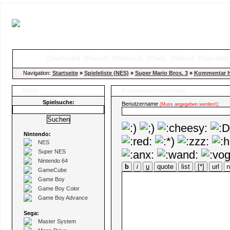
[
Startseite
]
[
Forum
]
[
Pinboard
]
[
Chat
]
[
Videos
]
[
Specials
Navigation:
Startseite
»
Spieleliste (NES)
»
Super Mario Bros. 3
»
Kommentar h
Menü
Kommentar hinzufügen
Spielsuche:
Benutzername
:
(Muss angegeben werden!)
Nintendo:
NES
Super NES
Nintendo 64
b
i
u
quote
list
[*]
url
GameCube
Game Boy
Game Boy Color
Game Boy Advance
Sega:
Master System