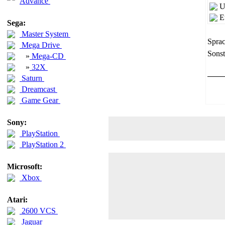
Advance
U
E
Sega:
Master System
Sprac
Mega Drive
Sonst
»
Mega-CD
»
32X
Saturn
Dreamcast
Game Gear
Sony:
PlayStation
PlayStation 2
Microsoft:
Xbox
Atari:
2600 VCS
Jaguar