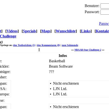
Benutzer:
Passwort:
Passw
t
]
[
Videos
]
[
Specials
]
[
Mags
]
[
Wunschliste
]
[
Links
]
[
Kontak
 Challenge
y)
Springe zu:
den Testberichten (1)
|
den Kommentaren (0)
|
zum Seitenende
«
»»
NBA All-Star Challenge 2
»»
Infos
e:
Basketball
ckler:
Beam Software
träger:
???
sher:
apan:
•
Nicht erschienen
SA:
•
LJN Ltd.
uropa:
•
LJN Ltd.
se:
apan:
•
Nicht erschienen