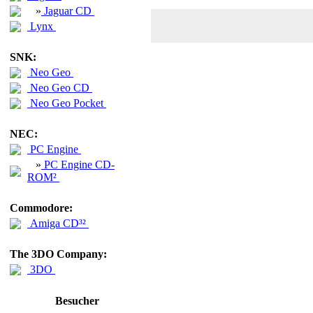
»
Jaguar CD
Lynx
SNK:
Neo Geo
Neo Geo CD
Neo Geo Pocket
NEC:
PC Engine
»
PC Engine CD-
ROM²
Commodore:
Amiga CD³²
The 3DO Company:
3DO
Besucher