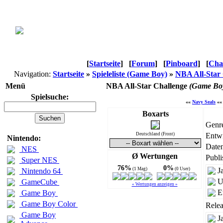
[
Startseite
]
[
Forum
]
[
Pinboard
]
[
Cha
Navigation:
Startseite
»
Spieleliste (Game Boy)
»
NBA All-Star
Menü
NBA All-Star Challenge
(Game Bo
Spielsuche:
««
Navy Seals
«
Boxarts
Genr
Deutschland (Front)
Entwi
Nintendo:
Daten
NES
Ø Wertungen
Publi
Super NES
76%
0%
(1 Mag)
(0 User)
J
Nintendo 64
U
GameCube
« Wertungen anzeigen »
E
Game Boy
Game Boy Color
Relea
Game Boy
J