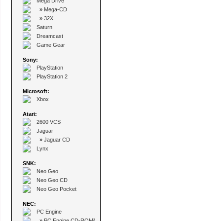
Mega Drive
»
Mega-CD
»
32X
Saturn
Dreamcast
Game Gear
Sony:
PlayStation
PlayStation 2
Microsoft:
Xbox
Atari:
2600 VCS
Jaguar
»
Jaguar CD
Lynx
SNK:
Neo Geo
Neo Geo CD
Neo Geo Pocket
NEC:
PC Engine
»
PC Engine CD-ROM²