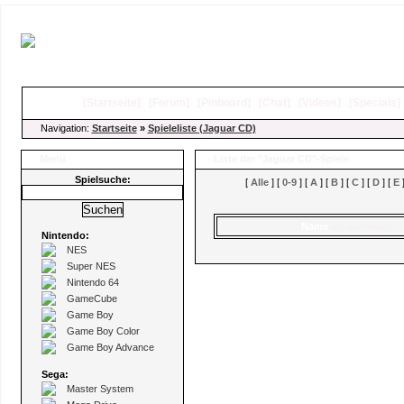
[
Startseite
]
[
Forum
]
[
Pinboard
]
[
Chat
]
[
Videos
]
[
Specials
Navigation:
Startseite
»
Spieleliste (Jaguar CD)
Menü
Liste der "Jaguar CD"-Spiele
Spielsuche:
[
Alle
] [
0-9
] [
A
] [
B
] [
C
] [
D
] [
E
]
Name
(Kommentare)
Nintendo:
NES
Super NES
Nintendo 64
GameCube
Game Boy
Game Boy Color
Game Boy Advance
Sega:
Master System