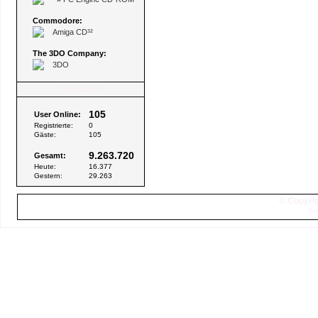
Commodore:
Amiga CD³²
The 3DO Company:
3DO
Besucher
105
User Online:
Registrierte:
0
Gäste:
105
9.263.720
Gesamt:
Heute:
16.377
Gestern:
29.263
© Copyrig
Sei