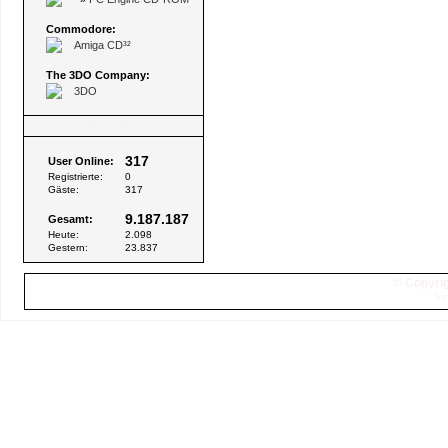
Commodore:
Amiga CD³²
The 3DO Company:
3DO
Besucher
317
User Online:
Registrierte:
0
Gäste:
317
9.187.187
Gesamt:
Heute:
2.098
Gestern:
23.837
© Copyrig
Se