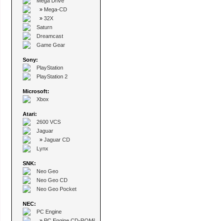
Mega Drive
»
Mega-CD
»
32X
Saturn
Dreamcast
Game Gear
Sony:
PlayStation
PlayStation 2
Microsoft:
Xbox
Atari:
2600 VCS
Jaguar
»
Jaguar CD
Lynx
SNK:
Neo Geo
Neo Geo CD
Neo Geo Pocket
NEC:
PC Engine
»
PC Engine CD-ROM²