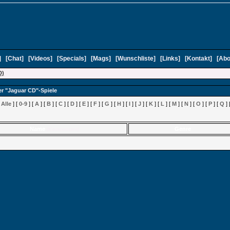
]
[
Chat
]
[
Videos
]
[
Specials
]
[
Mags
]
[
Wunschliste
]
[
Links
]
[
Kontakt
]
[
Abo
D)
er "Jaguar CD"-Spiele
[
Alle
] [
0-9
] [
A
] [
B
] [
C
] [
D
] [
E
] [
F
] [
G
] [
H
] [
I
] [
J
] [
K
] [
L
] [
M
] [
N
] [
O
] [
P
] [
Q
] 
Name
Genre
(Kommentare)