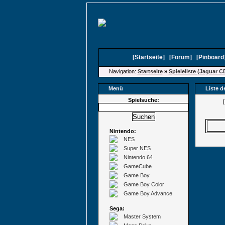
[
Startseite
]
[
Forum
]
[
Pinboard
Navigation:
Startseite
»
Spieleliste (Jaguar C
Menü
Liste d
Spielsuche:
Nintendo:
NES
Super NES
Nintendo 64
GameCube
Game Boy
Game Boy Color
Game Boy Advance
Sega:
Master System