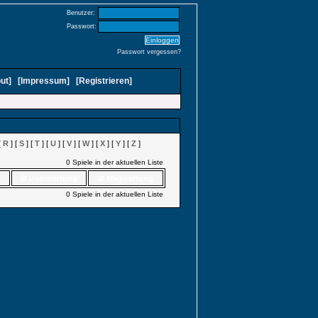
Benutzer:
Passwort:
Passwort vergessen?
ut
]
[
Impressum
]
[
Registrieren
]
[
R
] [
S
] [
T
] [
U
] [
V
] [
W
] [
X
] [
Y
] [
Z
]
0 Spiele in der aktuellen Liste
Ø Userwertung
Ø Magwertung
0 Spiele in der aktuellen Liste