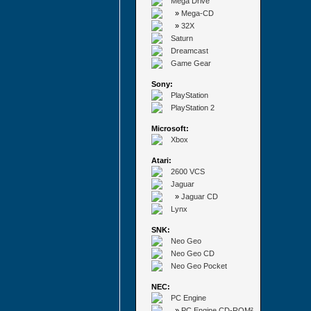
Mega Drive
»
Mega-CD
»
32X
Saturn
Dreamcast
Game Gear
Sony:
PlayStation
PlayStation 2
Microsoft:
Xbox
Atari:
2600 VCS
Jaguar
»
Jaguar CD
Lynx
SNK:
Neo Geo
Neo Geo CD
Neo Geo Pocket
NEC:
PC Engine
»
PC Engine CD-ROM²