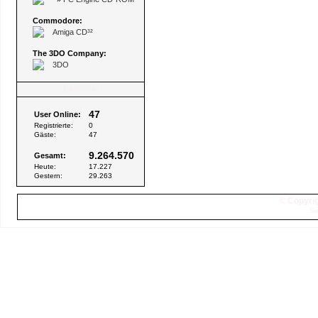
Commodore:
Amiga CD³²
The 3DO Company:
3DO
Besucher
47
User Online:
Registrierte:
0
Gäste:
47
9.264.570
Gesamt:
Heute:
17.227
Gestern:
29.263
© Copyrig
Se