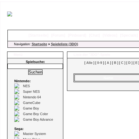
[
Startseite
]
[
Forum
]
[
Pinboard
]
[
Chat
]
[
Videos
]
[
Specials
Navigation:
Startseite
»
Spieleliste (3DO)
Menü
Liste der "3DO"-Spiele
Spielsuche:
[
Alle
] [
0-9
] [
A
] [
B
] [
C
] [
D
] [
E
]
Name
(Kommentare)
Nintendo:
NES
Super NES
Nintendo 64
GameCube
Game Boy
Game Boy Color
Game Boy Advance
Sega:
Master System