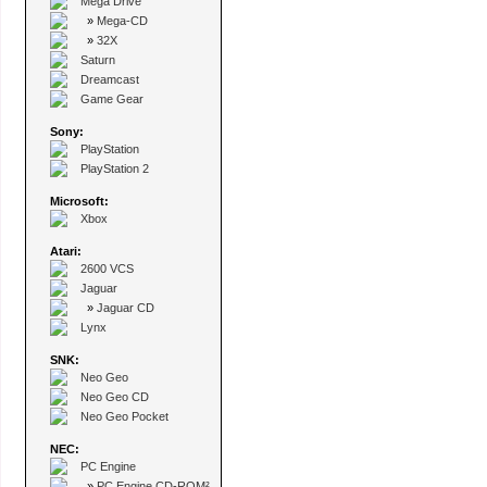
Mega Drive
»
Mega-CD
»
32X
Saturn
Dreamcast
Game Gear
Sony:
PlayStation
PlayStation 2
Microsoft:
Xbox
Atari:
2600 VCS
Jaguar
»
Jaguar CD
Lynx
SNK:
Neo Geo
Neo Geo CD
Neo Geo Pocket
NEC:
PC Engine
»
PC Engine CD-ROM²