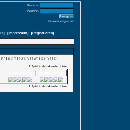
Benutzer:
Passwort:
Passwort vergessen?
ut
]
[
Impressum
]
[
Registrieren
]
[
R
] [
S
] [
T
] [
U
] [
V
] [
W
] [
X
] [
Y
] [
Z
]
1 Spiel in der aktuellen Liste
Ø Userwertung
Ø Magwertung
1 Spiel in der aktuellen Liste