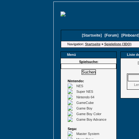
[
Startseite
]
[
Forum
]
[
Pinboard
Navigation:
Startseite
»
Spieleliste (3DO)
Menü
Liste d
Spielsuche:
Nintendo:
Le
NES
Super NES
Nintendo 64
GameCube
Game Boy
Game Boy Color
Game Boy Advance
Sega:
Master System