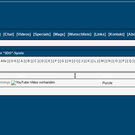
]
[
Chat
]
[
Videos
]
[
Specials
]
[
Mags
]
[
Wunschliste
]
[
Links
]
[
Kontakt
]
[
Abo
er "3DO"-Spiele
[
Alle
] [
0-9
] [
A
] [
B
] [
C
] [
D
] [
E
] [
F
] [
G
] [
H
] [
I
] [
J
] [
K
] [
L
] [
M
] [
N
] [
O
] [
P
] [
Q
] 
Name
Genre
(Kommentare)
mmings
Puzzle