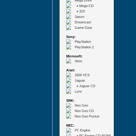
Mega Drive
»
Mega-CD
»
32X
Saturn
Dreamcast
Game Gear
Sony:
PlayStation
PlayStation 2
Microsoft:
Xbox
Atari:
2600 VCS
Jaguar
»
Jaguar CD
Lynx
SNK:
Neo Geo
Neo Geo CD
Neo Geo Pocket
NEC:
PC Engine
»
PC Engine CD-ROM²