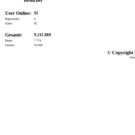
Besucher
User Online:
92
Registrierte:
0
Gäste:
92
Gesamt:
9.211.869
Heute:
7.774
Gestern:
19.006
© Copyright 2
Seit