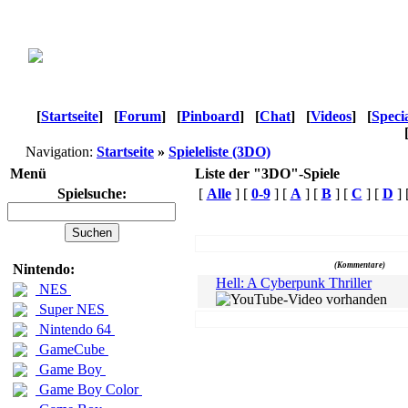
[
Startseite
]
[
Forum
]
[
Pinboard
]
[
Chat
]
[
Videos
]
[
Speci
Navigation:
Startseite
»
Spieleliste (3DO)
Menü
Liste der "3DO"-Spiele
Spielsuche:
[
Alle
] [
0-9
] [
A
] [
B
] [
C
] [
D
] 
Name
(Kommentare)
Nintendo:
Hell: A Cyberpunk Thriller
NES
Super NES
Nintendo 64
GameCube
Game Boy
Game Boy Color