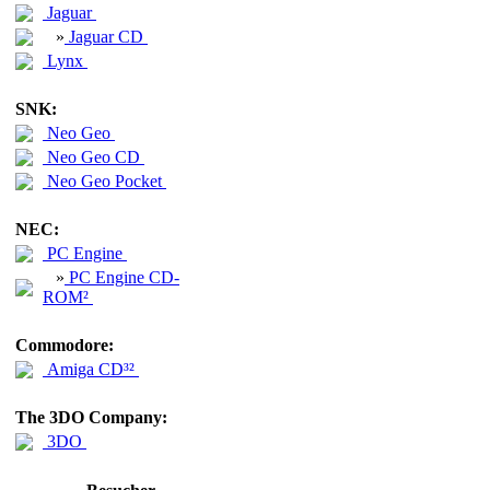
Jaguar
»
Jaguar CD
Lynx
SNK:
Neo Geo
Neo Geo CD
Neo Geo Pocket
NEC:
PC Engine
»
PC Engine CD-
ROM²
Commodore:
Amiga CD³²
The 3DO Company:
3DO