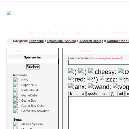
[
Startseite
]
[
Forum
]
[
Pinboard
]
[
Chat
]
[
Videos
]
[
Specials
Navigation:
Startseite
»
Spieleliste (Saturn)
»
Andretti Racing
»
Kommentar hi
Menü
Kommentar hinzufügen
Spielsuche:
Benutzername
:
(Muss angegeben werden!)
Nintendo:
NES
Super NES
Nintendo 64
b
i
u
quote
list
[*]
url
GameCube
Game Boy
Game Boy Color
Game Boy Advance
Sega:
Master System