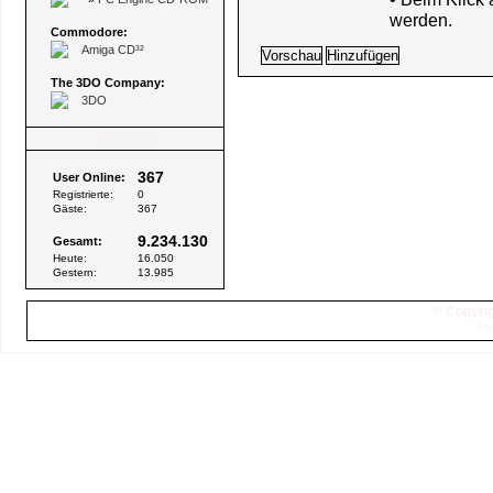
werden.
Commodore:
Amiga CD³²
The 3DO Company:
3DO
Besucher
367
User Online:
Registrierte:
0
Gäste:
367
9.234.130
Gesamt:
Heute:
16.050
Gestern:
13.985
© Copyrig
Sei