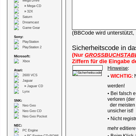
Mega Drive
»
Mega-CD
»
32X
Saturn
Dreamcast
Game Gear
(BBCode wird unterstützt
Sony:
PlayStation
Sicherheitscode in da
PlayStation 2
(Nur
GROSSBUCHSTAB
Microsoft:
Ziffern für die Eingabe 
Xbox
Hinweise
:
Atari:
2600 VCS
•
WICHTIG:
N
Jaguar
werden!
»
Jaguar CD
Lynx
• Bei falsch
verloren (der
SNK:
der meisten B
Neo Geo
unsicher ist!
Neo Geo CD
Neo Geo Pocket
•
Nicht regis
NEC:
mehr editiere
PC Engine
• Beim Klick
»
PC Engine CD-ROM²