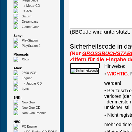
Mega Drive
»
Mega-CD
»
32X
Saturn
Dreamcast
Game Gear
(BBCode wird unterstützt
Sony:
PlayStation
Sicherheitscode in da
PlayStation 2
(Nur
GROSSBUCHSTAB
Microsoft:
Ziffern für die Eingabe 
Xbox
Hinweise
:
Atari:
2600 VCS
•
WICHTIG:
N
Jaguar
werden!
»
Jaguar CD
Lynx
• Bei falsch
verloren (der
SNK:
der meisten B
Neo Geo
unsicher ist!
Neo Geo CD
Neo Geo Pocket
•
Nicht regis
NEC:
mehr editiere
PC Engine
• Beim Klick
»
PC Engine CD-ROM²