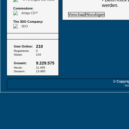
werden.
Commodore:
Amiga CD³²
The 3DO Company:
3DO
Besucher
210
User Online:
Registrierte:
0
Gäste:
210
9.229.575
Gesamt:
Heute:
11.495
Gestern:
13.985
© Copyrig
Sei