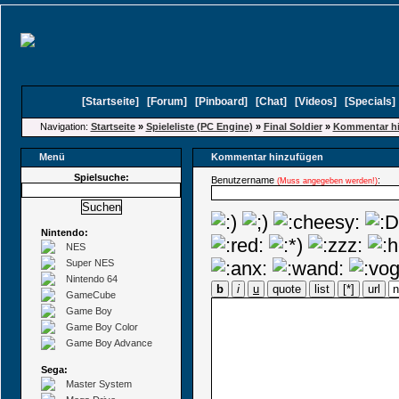
[
Startseite
]
[
Forum
]
[
Pinboard
]
[
Chat
]
[
Videos
]
[
Specials
Navigation:
Startseite
»
Spieleliste (PC Engine)
»
Final Soldier
»
Kommentar h
Menü
Kommentar hinzufügen
Spielsuche:
Benutzername
:
(Muss angegeben werden!)
Nintendo:
NES
Super NES
Nintendo 64
b
i
u
quote
list
[*]
url
GameCube
Game Boy
Game Boy Color
Game Boy Advance
Sega:
Master System