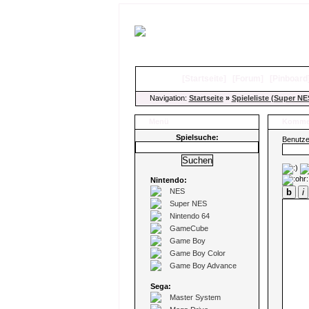
[
Startseite
]
[
Forum
]
[
Pinboard
Navigation:
Startseite
»
Spieleliste (Super NE
Menü
Kommen
Spielsuche:
Benutz
Nintendo:
NES
b
i
Super NES
Nintendo 64
GameCube
Game Boy
Game Boy Color
Game Boy Advance
Sega:
Master System