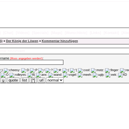
]
[
Chat
]
[
Videos
]
[
Specials
]
[
Mags
]
[
Wunschliste
]
[
Links
]
[
Kontakt
]
[
Abo
S)
»
Der König der Löwen
»
Kommentar hinzufügen
tar hinzufügen
ername
:
(Muss angegeben werden!)
u
quote
list
[*]
url