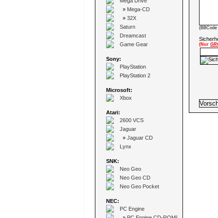
Mega Drive
»
Mega-CD
»
32X
Saturn
(BBCode 
Dreamcast
Sicherhe
Game Gear
(Nur
GR
Sony:
PlayStation
PlayStation 2
Microsoft:
Xbox
Atari:
2600 VCS
Jaguar
»
Jaguar CD
Lynx
SNK:
Neo Geo
Neo Geo CD
Neo Geo Pocket
NEC:
PC Engine
»
PC Engine CD-ROM²