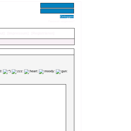
Benutzer:
Passwort:
Passwort vergessen?
ut
]
[
Impressum
]
[
Registrieren
]