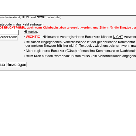
wird unterstützt, HTML wird
NICHT
unterstützt)
itscode in das Feld eintragen:
OSSBUCHSTABEN
, auch wenn Kleinbuchstaben angezeigt werden, und Ziffern für die Eingabe de
Hinweise
:
•
WICHTIG:
Nicknames von registrierten Benutzern können
NICHT
verwend
• Bei falsch eingegebenen Sicherheitscode ist der geschriebene Kommentar 
der meisten Browser hilft hier nicht). Text ggf. zwischenspeichern wenn man
•
Nicht registrierte Benutzer (Gäste) können ihre Kommentare im Nachhinein 
• Beim Klick auf den "Vorschau"-Button muss kein Sicherheitscode angegeb