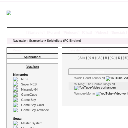
[
Startseite
]
[
Forum
]
[
Pinboard
]
[
Chat
]
[
Videos
]
[
Specials
Navigation:
Startseite
»
Spieleliste (PC Engine)
Menü
Liste der "PC Engine"-Spiele
Spielsuche:
[
Alle
] [
0-9
] [
A
] [
B
] [
C
] [
D
] [
E
]
Name
(Kommentare)
Nintendo:
World Court Tennis
(2)
NES
W Ring: The Double Rings
Super NES
(2)
Nintendo 64
Wonder-Momo
GameCube
Game Boy
Game Boy Color
Game Boy Advance
Sega:
Master System