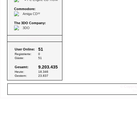
Commodore:
Amiga CD³²
The 3DO Company:
3DO
Besucher
51
User Online:
Registrierte:
0
Gäste:
51
9.203.435
Gesamt:
Heute:
18.346
Gestern:
23.837
© Copyrig
Sei