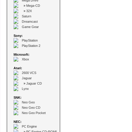
Mega Drive
»
Mega-CD
»
32X
Saturn
Dreamcast
Game Gear
Sony:
PlayStation
PlayStation 2
Microsoft:
Xbox
Atari:
2600 VCS
Jaguar
»
Jaguar CD
Lynx
SNK:
Neo Geo
Neo Geo CD
Neo Geo Pocket
NEC:
PC Engine
»
PC Engine CD-ROM²