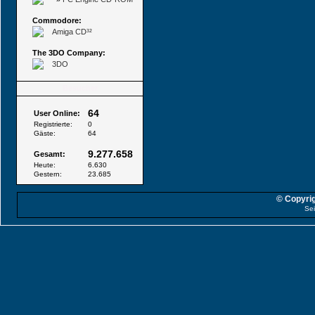
Commodore:
Amiga CD³²
The 3DO Company:
3DO
Besucher
64
User Online:
Registrierte:
0
Gäste:
64
9.277.658
Gesamt:
Heute:
6.630
Gestern:
23.685
© Copyrig
Sei