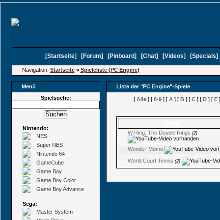
[
Startseite
]
[
Forum
]
[
Pinboard
]
[
Chat
]
[
Videos
]
[
Specials
Navigation:
Startseite
»
Spieleliste (PC Engine)
Menü
Liste der "PC Engine"-Spiele
Spielsuche:
[
Alle
] [
0-9
] [
A
] [
B
] [
C
] [
D
] [
E
]
Name
(Kommentare)
Nintendo:
W Ring: The Double Rings
(2)
NES
Super NES
Wonder-Momo
Nintendo 64
World Court Tennis
(2)
GameCube
Game Boy
Game Boy Color
Game Boy Advance
Sega:
Master System