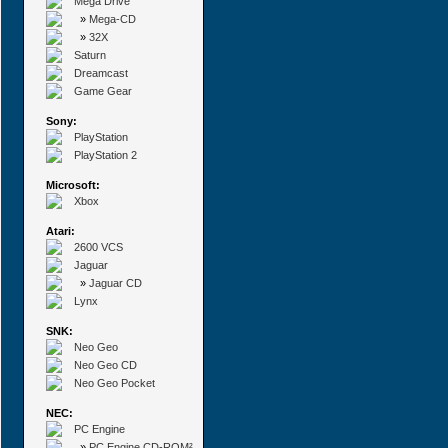
Mega Drive
»
Mega-CD
»
32X
Saturn
Dreamcast
Game Gear
Sony:
PlayStation
PlayStation 2
Microsoft:
Xbox
Atari:
2600 VCS
Jaguar
»
Jaguar CD
Lynx
SNK:
Neo Geo
Neo Geo CD
Neo Geo Pocket
NEC:
PC Engine
»
PC Engine CD-ROM²