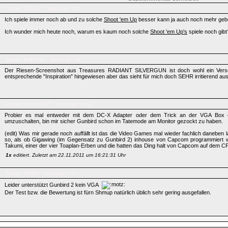
SGGG
Name:
Beiträge: 359
Ich spiele immer noch ab und zu solche
Shoot 'em Up
besser kann ja auch noch mehr gebe
Ich wunder mich heute noch, warum es kaum noch solche
Shoot 'em Up's
spiele noch gibt
Karsten
Name:
Beiträge: 26
Der Riesen-Screenshot aus Treasures RADIANT SILVERGUN ist doch wohl ein Verse
entsprechende "Inspiration" hingewiesen aber das sieht für mich doch SEHR irritierend aus
PatrickF27
Name:
Beiträge: 104
Probier es mal entweder mit dem DC-X Adapter oder dem Trick an der VGA Bo
umzuschalten, bin mir sicher Gunbird schon im Tatemode am Monitor gezockt zu haben.
(edit) Was mir gerade noch auffällt ist das die Video Games mal wieder fachlich daneben la
so, als ob Gigawing (im Gegensatz zu Gunbird 2) inhouse von Capcom programmiert w
Takumi, einer der vier Toaplan-Erben und die hatten das Ding halt von Capcom auf dem C
1x
editiert. Zuletzt am 22.11.2011 um 16:21:31 Uhr
niche
Name:
Beiträge: 121
Leider unterstützt Gunbird 2 kein VGA
Der Test bzw. die Bewertung ist fürn Shmup natürlich üblich sehr gering ausgefallen.