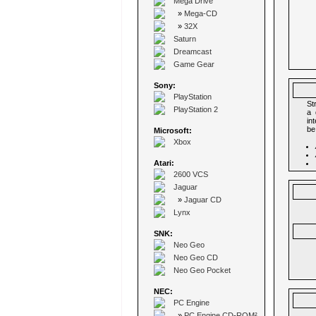
Mega Drive
»
Mega-CD
»
32X
Saturn
Dreamcast
Game Gear
Sony:
PlayStation
St
PlayStation 2
a 
in
be
Microsoft:
Xbox
Atari:
2600 VCS
Jaguar
»
Jaguar CD
Lynx
SNK:
Neo Geo
Neo Geo CD
Neo Geo Pocket
NEC:
PC Engine
»
PC Engine CD-ROM²