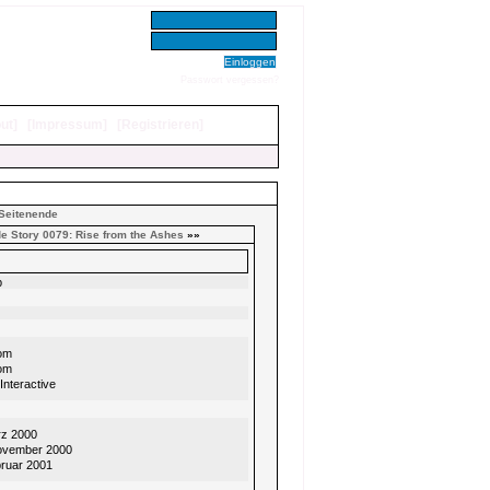
Benutzer:
Passwort:
Passwort vergessen?
ut
]
[
Impressum
]
[
Registrieren
]
Seitenende
 Story 0079: Rise from the Ashes
»»
p
om
om
 Interactive
rz 2000
ovember 2000
bruar 2001