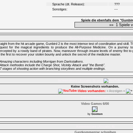
Sprache (dt. Release):
???
Sonstiges:
---
Spiele die ebenfalls dem
"Gunbir
Beschreibung (Verpackungstext)
raight from the hit arcade game, Gunbird 2 is the most intense test of coordination and skill. 
quest for the magical ingredients to produce the All-Purpose Medicine. On a journey 
tercepted by a rowdy band of pirates. Now, maneuver through insane levels of enemy fire t
 the first to recover your stolen bounty and unlock the secret of the medicine master.
Amazing characters including Morrigan from Darkstalkers.
Attack methodes include the Charge Shot, Vicinity Attack and "the Bomb".
7 stages of shooting action with branching storylines and multiple endings.
Screenshots (Anzahl: 0) und
-Video
Keine Screenshots vorhanden.
-Video vorhanden:
» Anzeigen «
Zeitschriftenscans
Video Games 6/00
by
Goemon
Kommentare (Anzahl: 4)
Gastkommentar schreiben