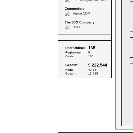
Commodore:
Amiga CD³²
The 3DO Company:
3DO
Besucher
165
User Online:
Registrierte:
0
Gäste:
165
9.222.544
Gesamt:
Heute:
4.464
Gestern:
13.985