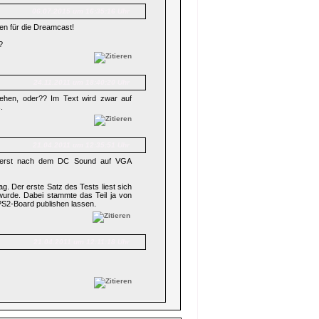
06.07.2015 um 16:35:16 Uhr
n für die Dreamcast!
?
24.11.2011 um 18:40:20 Uhr
hen, oder?? Im Text wird zwar auf
.
21.04.2011 um 12:35:51 Uhr
x erst nach dem DC Sound auf VGA
g. Der erste Satz des Tests liest sich
urde. Dabei stammte das Teil ja von
PS2-Board publishen lassen.
21.04.2011 um 12:11:18 Uhr