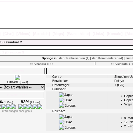
]
[
Chat
]
[
Videos
]
[
Specials
]
[
Mags
]
[
Wunschliste
]
[
Links
]
[
Kontakt
]
[
Abo
t)
»
Gunbird 2
d 2
(Dreamcast)
Springe zu:
den Testberichten (1)
|
den Kommentaren (4)
|
zum 
««
Grandia II
««
»»
Gundam Side
Boxarts
Infos
Genre:
Shoot 'em U
Entwickler:
Psikyo
EUR-PAL (Front)
Datenträger:
1 (GD)
Publisher:
Japan:
Ø Wertungen
•
Capc
USA:
•
Capc
%
83%
(1 Mag)
(2 User)
•
Virgin
Europa:
Release:
« Wertungen anzeigen »
Japan:
•
9. Mä
USA:
•
17. N
•
2. Fe
Europa: