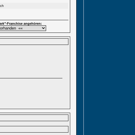
sch
ark"
-Franchise angehören: