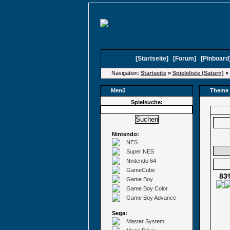
[
Startseite
]
[
Forum
]
[
Pinboard
Navigation:
Startseite
»
Spieleliste (Saturn)
»
Menü
Theme 
Spielsuche:
Nintendo:
NES
Super NES
Nintendo 64
GameCube
83
Game Boy
Game Boy Color
Game Boy Advance
Sega:
Master System