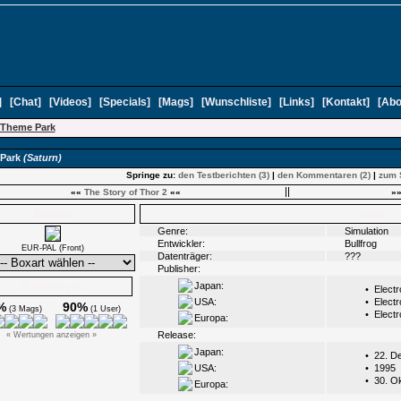
]
[
Chat
]
[
Videos
]
[
Specials
]
[
Mags
]
[
Wunschliste
]
[
Links
]
[
Kontakt
]
[
Abo
Theme Park
Park
(Saturn)
Springe zu:
den Testberichten (3)
|
den Kommentaren (2)
|
zum 
««
The Story of Thor 2
««
»
Boxarts
Infos
Genre:
Simulation
Entwickler:
Bullfrog
EUR-PAL (Front)
Datenträger:
???
Publisher:
Japan:
Ø Wertungen
•
Electr
USA:
•
Electr
%
90%
(3 Mags)
(1 User)
•
Electr
Europa:
Release:
« Wertungen anzeigen »
Japan:
•
22. D
USA:
•
1995
•
30. O
Europa: