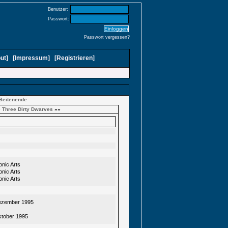
Benutzer:
Passwort:
Passwort vergessen?
ut
]
[
Impressum
]
[
Registrieren
]
Seitenende
»
Three Dirty Dwarves
»»
onic Arts
onic Arts
onic Arts
ezember 1995
ktober 1995