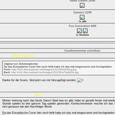
Video Games 10/95
Gamers 12/95
by
jafa
Fun Generation 6/95
by
Goemon
Kommentare (Anzahl: 2)
Gastkommentar schreiben
NegCon
Name:
Beiträge: 1.257
(Admin)
Original von Schokoladenfan
Da das Europäische Cover hier noch fehlt habe ich das mal eingescannt und hochgeladen:
Front:
http://s14.directupload.net/images/111128/4d2ik2qj.jpg
Back:
http://s14.directupload.net/images/111128/w7dq9p5a.jpg
Danke für die Scans. Sind jetzt von mir hinzugefügt worden.
Schokoladenfan
Name:
(Gast)
Meiner meinung nach das beste Saturn Spiel was es gibt, habe es gerade heute mal wiede
Stunde spielen ist den ganzen Tag spielen geworden. Komischerweiste mochte ich das S
nich genauso wie den Nachfolger World.
Da das Europäische Cover hier noch fehlt habe ich das mal eingescannt und hochgeladen: