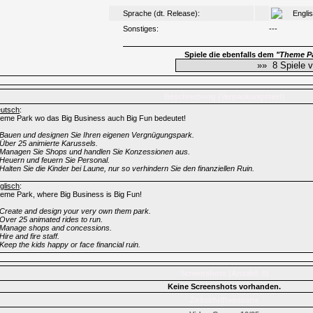
Sprache (dt. Release):
Engli
Sonstiges:
---
Spiele die ebenfalls dem
"Theme P
Beschreibung (Verpackungstext)
utsch
:
eme Park wo das Big Business auch Big Fun bedeutet!
Bauen und designen Sie Ihren eigenen Vergnügungspark.
Über 25 animierte Karussels.
Managen Sie Shops und handlen Sie Konzessionen aus.
Heuern und feuern Sie Personal.
Halten Sie die Kinder bei Laune, nur so verhindern Sie den finanziellen Ruin.
glisch
:
eme Park, where Big Business is Big Fun!
Create and design your very own them park.
Over 25 animated rides to run.
Manage shops and concessions.
Hire and fire staff.
Keep the kids happy or face financial ruin.
Screenshots (Anzahl: 0)
Keine Screenshots vorhanden.
Zeitschriftenscans