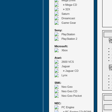
Mega Drive
»
Mega-CD
»
32X
Saturn
Dreamcast
Game Gear
Sony:
PlayStation
PlayStation 2
De
Th
Microsoft:
Xbox
Atari:
2600 VCS
Jaguar
En
Th
»
Jaguar CD
Lynx
SNK:
Neo Geo
Neo Geo CD
Neo Geo Pocket
NEC:
PC Engine
»
PC Engine CD-ROM²