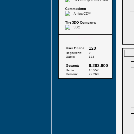
Commodore:
Amiga CD³²
The 3DO Company:
3DO
Besucher
123
User Online:
Registrierte:
0
Gäste:
123
9.263.900
Gesamt:
Heute:
16.557
Gestern:
29.263