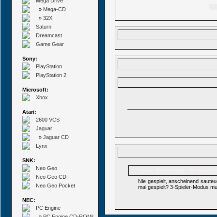
Mega Drive
»
Mega-CD
»
32X
Saturn
Dreamcast
Game Gear
Sony:
PlayStation
PlayStation 2
Microsoft:
Xbox
Atari:
2600 VCS
Jaguar
»
Jaguar CD
Lynx
SNK:
Neo Geo
Retrostage
Name:
Beiträge: 7
Neo Geo CD
Nie gespielt, anscheinend saute
Neo Geo Pocket
mal gespielt? 3-Spieler-Modus mu
NEC:
PC Engine
»
PC Engine CD-ROM²