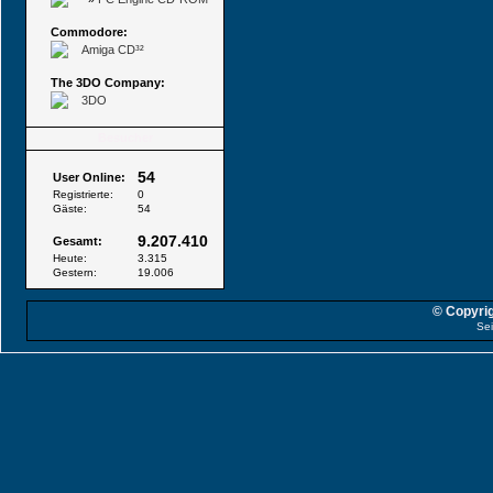
Commodore:
Amiga CD³²
The 3DO Company:
3DO
Besucher
54
User Online:
Registrierte:
0
Gäste:
54
9.207.410
Gesamt:
Heute:
3.315
Gestern:
19.006
© Copyrig
Sei