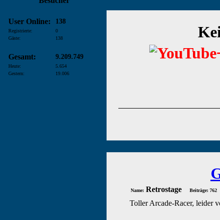
Besucher
User Online:
138
Kei
Registrierte:
0
Gäste:
138
Gesamt:
9.209.749
Heute:
5.654
Gestern:
19.006
G
Retrostage
Name:
Beiträge: 762
Toller Arcade-Racer, leider 