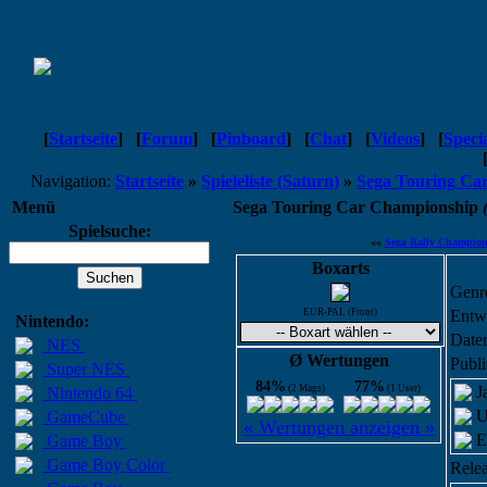
[
Startseite
]
[
Forum
]
[
Pinboard
]
[
Chat
]
[
Videos
]
[
Speci
Navigation:
Startseite
»
Spieleliste (Saturn)
»
Sega Touring Ca
Menü
Sega Touring Car Championship
Spielsuche:
««
Sega Rally Champion
Boxarts
Genr
EUR-PAL (Front)
Entwi
Nintendo:
Daten
NES
Ø Wertungen
Publi
Super NES
84%
77%
(2 Mags)
(1 User)
J
Nintendo 64
U
GameCube
« Wertungen anzeigen »
E
Game Boy
Game Boy Color
Relea