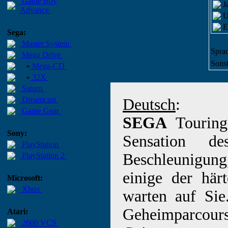
Game Boy
J
Advance
U
E
Sega:
Master System
Sprac
Mega Drive
Sonst
»
Mega-CD
»
32X
Saturn
Dreamcast
Deutsch
:
Game Gear
SEGA
Touring
Sony:
Sensation de
PlayStation
Beschleunigun
PlayStation 2
einige der här
Microsoft:
Xbox
warten auf Sie
Geheimparco
Atari:
2600 VCS