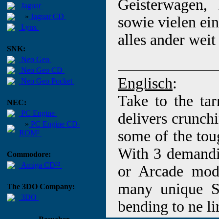
Geisterwagen, 
Jaguar
»
Jaguar CD
sowie vielen ein
Lynx
alles ander weit 
SNK:
Neo Geo
Neo Geo CD
Englisch
:
Neo Geo Pocket
Take to the ta
NEC:
PC Engine
delivers crunchi
»
PC Engine CD-
some of the tou
ROM²
With 3 demandin
Commodore:
Amiga CD³²
or Arcade mode
many unique Sa
The 3DO Company:
3DO
bending to ne li