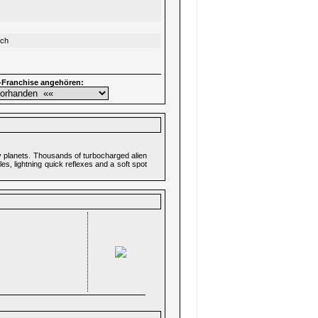
sch
-Franchise angehören:
my planets. Thousands of turbocharged alien
es, lightning quick reflexes and a soft spot