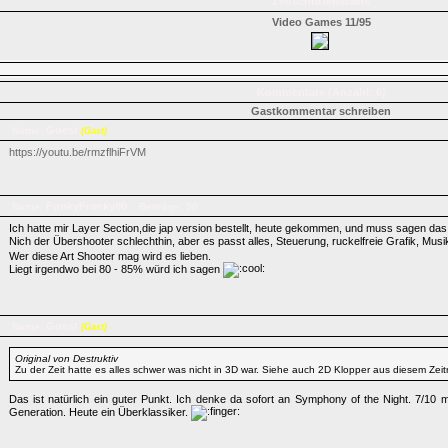
Zeitschriftenscans
Video Games 11/95
Kommentare (Anzahl: 6)
Gastkommentar schreiben
Guest
Name:
(Gast)
https://youtu.be/rmzflhiFrVM
FunkyFranky80
Name:
Beiträge: 50
Ich hatte mir Layer Section,die jap version bestellt, heute gekommen, und muss sagen das
Nich der Übershooter schlechthin, aber es passt alles, Steuerung, ruckelfreie Grafik, Mus
Wer diese Art Shooter mag wird es lieben.
Liegt irgendwo bei 80 - 85% würd ich sagen
Guest
Name:
(Gast)
Original von Destruktiv
Zu der Zeit hatte es alles schwer was nicht in 3D war. Siehe auch 2D Klopper aus diesem Zei
Das ist natürlich ein guter Punkt. Ich denke da sofort an Symphony of the Night. 7/10
Generation. Heute ein Überklassiker.