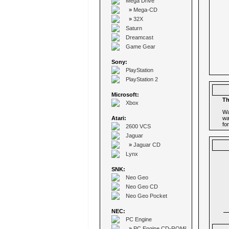
Mega Drive
»
Mega-CD
»
32X
Saturn
Dreamcast
Game Gear
Sony:
PlayStation
PlayStation 2
Microsoft:
Th
Xbox
Wa
Atari:
wa
fo
2600 VCS
Jaguar
»
Jaguar CD
Lynx
SNK:
Neo Geo
Neo Geo CD
Neo Geo Pocket
NEC:
PC Engine
»
PC Engine CD-ROM²