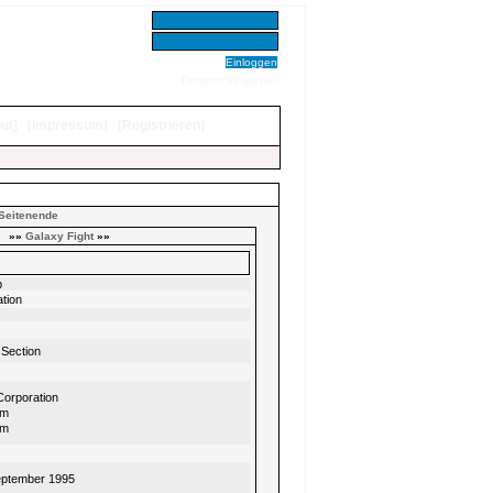
Benutzer:
Passwort:
Passwort vergessen?
ut
]
[
Impressum
]
[
Registrieren
]
Seitenende
»»
Galaxy Fight
»»
p
ation
 Section
Corporation
im
im
eptember 1995