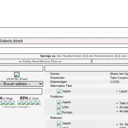
]
[
Chat
]
[
Videos
]
[
Specials
]
[
Mags
]
[
Wunschliste
]
[
Links
]
[
Kontakt
]
[
Abo
Galactic Attack
c Attack
(Saturn)
Springe zu:
den Testberichten (1)
|
den Kommentaren (6)
|
zum 
««
Funky Head Boxers Plus
««
Boxarts
Infos
Genre:
Shoot 'em U
Entwickler:
Taito Corpor
US-NTSC (Front)
Datenträger:
1 (CD)
Alternative Titel:
Japan:
•
Layer
Ø Wertungen
Publisher:
%
83%
(1 Mag)
(1 User)
Japan:
•
Taito 
« Wertungen anzeigen »
USA:
•
Accla
•
Accla
Europa:
Release:
Japan:
•
14. S