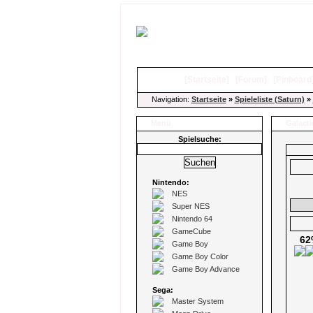
[
Startseite
]
[
Forum
]
[
Pinboard
Navigation:
Startseite
»
Spieleliste (Saturn)
»
Menü
Galacti
Spielsuche:
Nintendo:
NES
Super NES
Nintendo 64
GameCube
62
Game Boy
Game Boy Color
Game Boy Advance
Sega:
Master System