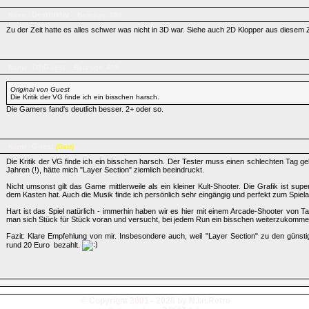
Destruktiv
Name:
Beiträge: 298
Zu der Zeit hatte es alles schwer was nicht in 3D war. Siehe auch 2D Klopper aus diesem 
7thGuest
Name:
Beiträge: 405
Original von Guest
Die Kritik der VG finde ich ein bisschen harsch.
Die Gamers fand's deutlich besser. 2+ oder so.
Guest
Name:
(Gast)
Die Kritik der VG finde ich ein bisschen harsch. Der Tester muss einen schlechten Tag g
Jahren (!), hätte mich "Layer Section" ziemlich beeindruckt.
Nicht umsonst gilt das Game mittlerweile als ein kleiner Kult-Shooter. Die Grafik ist supe
dem Kasten hat. Auch die Musik finde ich persönlich sehr eingängig und perfekt zum Spiel
Hart ist das Spiel natürlich - immerhin haben wir es hier mit einem Arcade-Shooter von Tait
man sich Stück für Stück voran und versucht, bei jedem Run ein bisschen weiterzukomme
Fazit: Klare Empfehlung von mir. Insbesondere auch, weil "Layer Section" zu den günsti
rund 20 Euro bezahlt.
© Copyright 2001 - 2026 by N.i.n.Retro