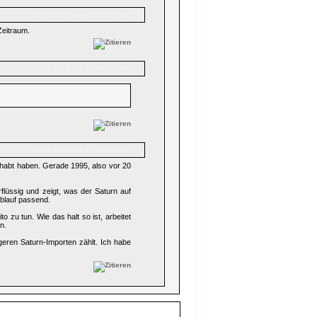
02.03.2015 um 02:26:09 Uhr
Zeitraum.
01.03.2015 um 19:00:34 Uhr
01.03.2015 um 18:43:10 Uhr
ehabt haben. Gerade 1995, also vor 20
rflüssig und zeigt, was der Saturn auf
ablauf passend.
o zu tun. Wie das halt so ist, arbeitet
n.
geren Saturn-Importen zählt. Ich habe