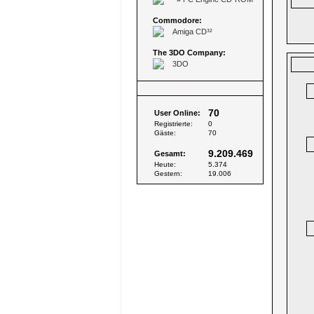
Commodore:
Amiga CD³²
The 3DO Company:
3DO
Besucher
70
User Online:
Registrierte:
0
Gäste:
70
9.209.469
Gesamt:
Heute:
5.374
Gestern:
19.006