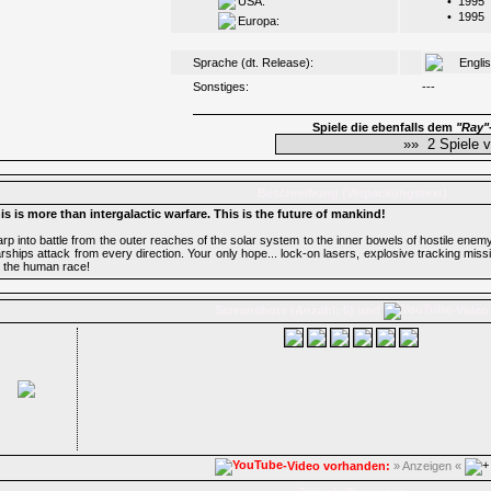
USA:
•
1995
•
1995
Europa:
Sprache (dt. Release):
Engli
Sonstiges:
---
Spiele die ebenfalls dem
"Ray"
Beschreibung (Verpackungstext)
is is more than intergalactic warfare. This is the future of mankind!
rp into battle from the outer reaches of the solar system to the inner bowels of hostile ene
rships attack from every direction. Your only hope... lock-on lasers, explosive tracking missil
r the human race!
Screenshots (Anzahl: 6) und
-Video
-Video vorhanden:
» Anzeigen «