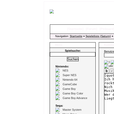
[
Startseite
]
[
Forum
]
[
Pinboard
Navigation:
Startseite
»
Spieleliste (Saturn)
»
Menü
Kommen
Spielsuche:
Benutz
Nintendo:
NES
b
i
Super NES
Nintendo 64
GameCube
Game Boy
Game Boy Color
Game Boy Advance
Sega:
Master System