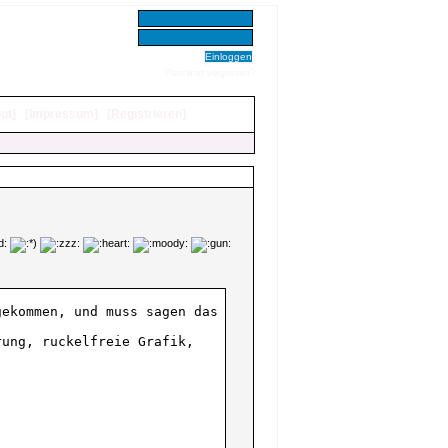
Benutzer:
Passwort:
Passwort vergessen?
ut
]
[
Impressum
]
[
Registrieren
]