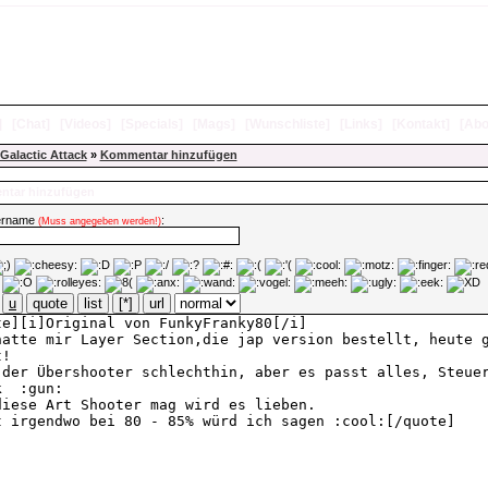
]
[
Chat
]
[
Videos
]
[
Specials
]
[
Mags
]
[
Wunschliste
]
[
Links
]
[
Kontakt
]
[
Abo
Galactic Attack
»
Kommentar hinzufügen
tar hinzufügen
ername
:
(Muss angegeben werden!)
u
quote
list
[*]
url