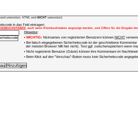
wird unterstützt, HTML wird
NICHT
unterstützt)
itscode in das Feld eintragen:
OSSBUCHSTABEN
, auch wenn Kleinbuchstaben angezeigt werden, und Ziffern für die Eingabe de
Hinweise
:
•
WICHTIG:
Nicknames von registrierten Benutzern können
NICHT
verwend
• Bei falsch eingegebenen Sicherheitscode ist der geschriebene Kommentar 
der meisten Browser hilft hier nicht). Text ggf. zwischenspeichern wenn man
•
Nicht registrierte Benutzer (Gäste) können ihre Kommentare im Nachhinein 
• Beim Klick auf den "Vorschau"-Button muss kein Sicherheitscode angegeb