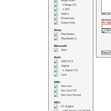
Mega Drive
»
Mega-CD
»
32X
Saturn
(BBCode 
Dreamcast
Sicherhe
Game Gear
(Nur
GR
Sony:
PlayStation
PlayStation 2
Microsoft:
Xbox
Atari:
2600 VCS
Jaguar
»
Jaguar CD
Lynx
SNK:
Neo Geo
Neo Geo CD
Neo Geo Pocket
NEC:
PC Engine
»
PC Engine CD-ROM²