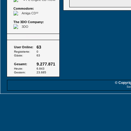
Commodore:
Amiga CD³²
The 3DO Company:
3DO
Besucher
63
User Online:
Registrierte:
0
Gäste:
63
9.277.871
Gesamt:
Heute:
6.843
Gestern:
23.685
© Copyrig
Sei