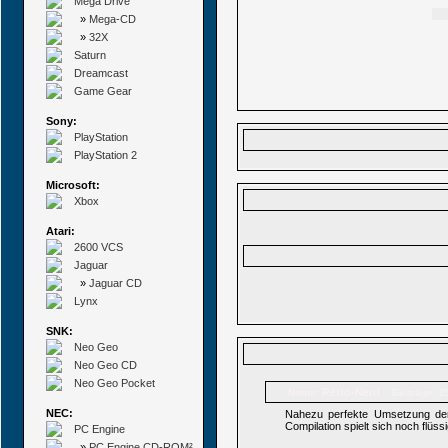
Mega Drive
»
Mega-CD
»
32X
Saturn
Dreamcast
Game Gear
Sony:
PlayStation
PlayStation 2
Microsoft:
Xbox
Atari:
2600 VCS
Jaguar
»
Jaguar CD
Lynx
SNK:
Neo Geo
Neo Geo CD
Neo Geo Pocket
Retro-Nerd
Name:
Beiträge: 2
NEC:
Nahezu perfekte Umsetzung der
Compilation spielt sich noch flüssi
PC Engine
»
PC Engine CD-ROM²