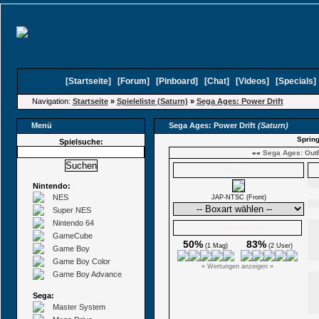
[
Startseite
]
[
Forum
]
[
Pinboard
]
[
Chat
]
[
Videos
]
[
Specials
Navigation:
Startseite
»
Spieleliste (Saturn)
»
Sega Ages: Power Drift
Menü
Sega Ages: Power Drift
(Saturn)
Spring
Spielsuche:
««
Sega Ages: Out
Boxarts
Nintendo:
NES
JAP-NTSC (Front)
Super NES
Nintendo 64
Ø Wertungen
GameCube
50%
83%
(1 Mag)
(2 User)
Game Boy
Game Boy Color
« Wertungen anzeigen »
Game Boy Advance
Sega:
Master System