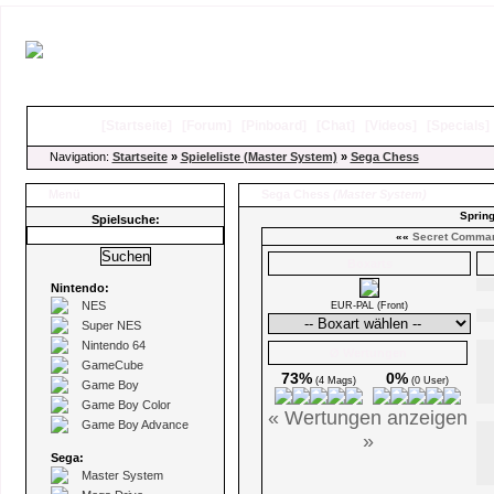
[
Startseite
]
[
Forum
]
[
Pinboard
]
[
Chat
]
[
Videos
]
[
Specials
Navigation:
Startseite
»
Spieleliste (Master System)
»
Sega Chess
Menü
Sega Chess
(Master System)
Spring
Spielsuche:
««
Secret Comma
Boxarts
Nintendo:
NES
EUR-PAL (Front)
Super NES
Nintendo 64
Ø Wertungen
GameCube
73%
0%
(4 Mags)
(0 User)
Game Boy
Game Boy Color
« Wertungen anzeigen
Game Boy Advance
»
Sega:
Master System