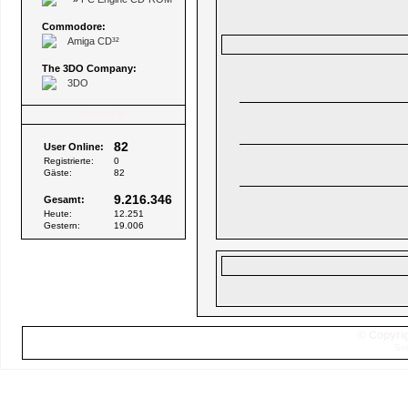
Commodore:
Amiga CD³²
The 3DO Company:
3DO
Besucher
82
User Online:
Registrierte:
0
Gäste:
82
9.216.346
Gesamt:
Heute:
12.251
Gestern:
19.006
© Copyrig
Sei