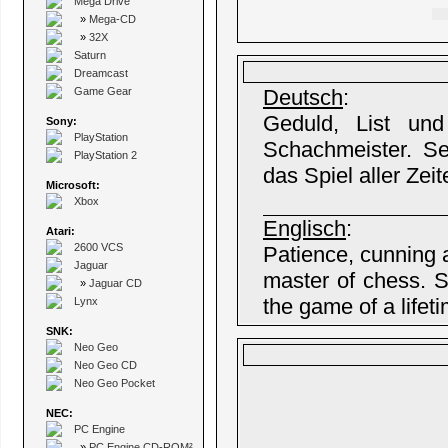
Mega Drive
»
Mega-CD
»
32X
Saturn
Dreamcast
Game Gear
Deutsch
:
Geduld, List und
Sony:
PlayStation
Schachmeister. Se
PlayStation 2
das Spiel aller Zeit
Microsoft:
Xbox
Englisch
:
Atari:
2600 VCS
Patience, cunning a
Jaguar
master of chess. 
»
Jaguar CD
the game of a lifet
Lynx
SNK:
Neo Geo
Neo Geo CD
Neo Geo Pocket
NEC:
PC Engine
»
PC Engine CD-ROM²