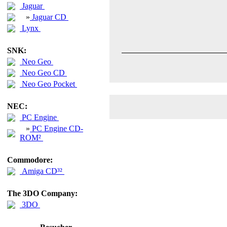
Jaguar
»
Jaguar CD
Lynx
SNK:
Neo Geo
Neo Geo CD
Neo Geo Pocket
NEC:
PC Engine
»
PC Engine CD-
ROM²
Commodore:
Amiga CD³²
The 3DO Company:
3DO