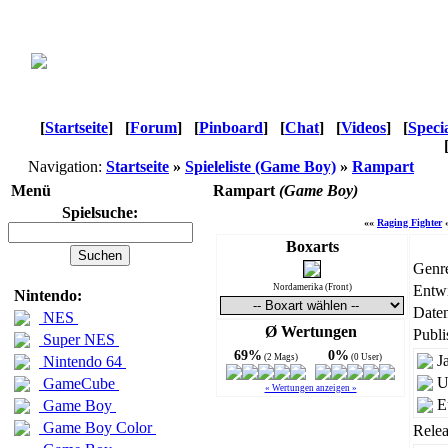
[
Startseite
]
[
Forum
]
[
Pinboard
]
[
Chat
]
[
Videos
]
[
Speci
Navigation:
Startseite
»
Spieleliste (Game Boy)
»
Rampart
Menü
Rampart
(Game Boy)
Spielsuche:
««
Raging Fighter
Boxarts
Genr
Nordamerika (Front)
Entwi
Nintendo:
Daten
NES
Ø Wertungen
Publi
Super NES
69%
0%
(2 Mags)
(0 User)
J
Nintendo 64
U
GameCube
« Wertungen anzeigen »
E
Game Boy
Game Boy Color
Relea