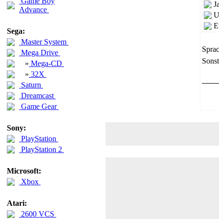
Game Boy
J
Advance
U
E
Sega:
Master System
Sprac
Mega Drive
Sonst
»
Mega-CD
»
32X
Saturn
Dreamcast
Game Gear
Sony:
PlayStation
PlayStation 2
Microsoft:
Xbox
Atari:
2600 VCS