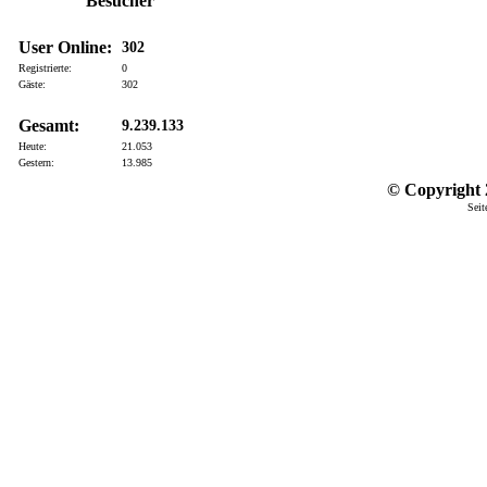
Besucher
User Online:
302
Registrierte:
0
Gäste:
302
Gesamt:
9.239.133
Heute:
21.053
Gestern:
13.985
© Copyright 2
Seit