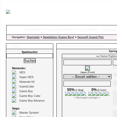
[
Startseite
]
[
Forum
]
[
Pinboard
]
[
Chat
]
[
Videos
]
[
Specials
Navigation:
Startseite
»
Spieleliste (Game Boy)
»
Sunsoft Grand Prix
Menü
Sunsoft Grand Prix
(Game Boy)
Spring
Spielsuche:
««
Sumo Fighte
Boxarts
Nintendo:
NES
Japan (Front)
Super NES
Nintendo 64
Ø Wertungen
GameCube
55%
0%
(1 Mag)
(0 User)
Game Boy
Game Boy Color
« Wertungen anzeigen »
Game Boy Advance
Sega:
Master System