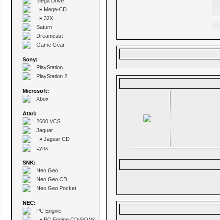
Mega Drive
»
Mega-CD
»
32X
Saturn
Dreamcast
Game Gear
Sony:
PlayStation
PlayStation 2
Microsoft:
Xbox
Atari:
2600 VCS
Jaguar
»
Jaguar CD
Lynx
SNK:
Neo Geo
Neo Geo CD
Neo Geo Pocket
NEC:
PC Engine
»
PC Engine CD-ROM²