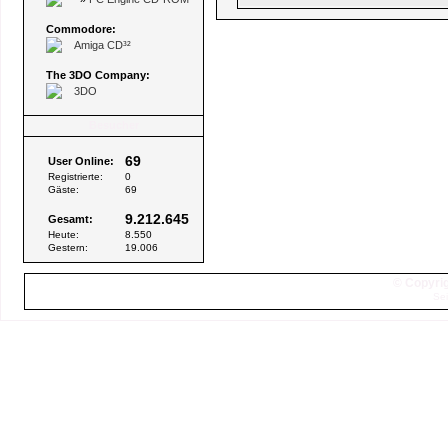
Commodore:
Amiga CD³²
The 3DO Company:
3DO
Besucher
69
User Online:
Registrierte:
0
Gäste:
69
9.212.645
Gesamt:
Heute:
8.550
Gestern:
19.006
© Copyrig
Sei