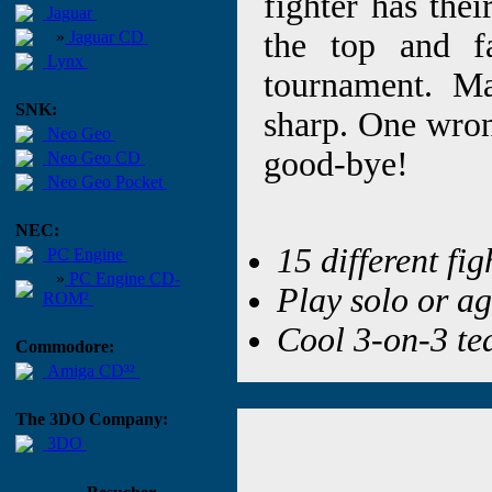
fighter has the
Jaguar
the top and f
»
Jaguar CD
Lynx
tournament. Ma
SNK:
sharp. One wro
Neo Geo
good-bye!
Neo Geo CD
Neo Geo Pocket
NEC:
15 different fig
PC Engine
»
PC Engine CD-
Play solo or ag
ROM²
Cool 3-on-3 t
Commodore:
Amiga CD³²
The 3DO Company:
3DO