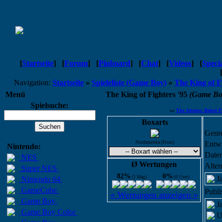
[
Startseite
]
[
Forum
]
[
Pinboard
]
[
Chat
]
[
Videos
]
[
Speci
Navigation:
Startseite
»
Spieleliste (Game Boy)
»
The King of F
Menü
The King of Fighters '95
(Game Bo
Spielsuche:
««
The Jetsons: Robot P
Boxarts
Genr
Nordamerika (Front)
Entwi
Nintendo:
Daten
NES
Ø Wertungen
Alter
Super NES
82%
0%
(1 Mag)
(0 User)
J
Nintendo 64
GameCube
Publi
« Wertungen anzeigen »
Game Boy
J
Game Boy Color
U