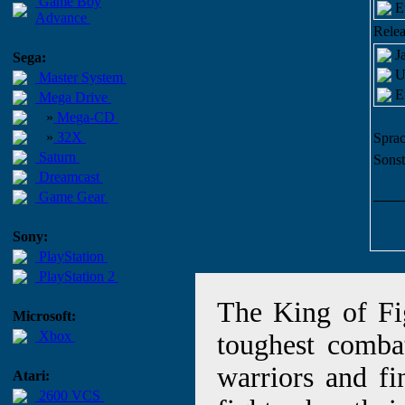
Game Boy
E
Advance
Relea
J
Sega:
U
Master System
E
Mega Drive
»
Mega-CD
»
32X
Sprac
Saturn
Sonst
Dreamcast
Game Gear
Sony:
PlayStation
PlayStation 2
The King of Fi
Microsoft:
Xbox
toughest comba
warriors and f
Atari:
2600 VCS