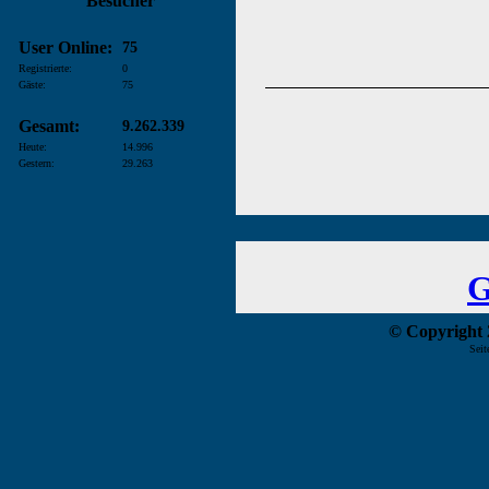
Besucher
User Online:
75
Registrierte:
0
Gäste:
75
Gesamt:
9.262.339
Heute:
14.996
Gestern:
29.263
G
© Copyright 2
Seit