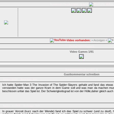
Screenshots (Anzahl: 4) und
-Video
-Video vorhanden:
» Anzeigen «
Zeitschriftenscans
Video Games 1/91
Kommentare (Anzahl: 4)
Gastkommentar schreiben
NJW
Name:
Beiträge: 944
Ich hatte Spider-Man 3 The Invasion of The Spider-Slayers gehabt und fand das etwas 
verstanden hatte was der ganze Kram in dem Game soll und was man da machen mus
beschissen unfair das Spiel ist. Der Schwierigkeitsgrad ist von der Hölle,daher gleich auc
hudsh
Name:
Beiträge: 540
In grauer Vorzeit (kurz nach der Wende) fand ich das Spiel zu schwer (und zu doof), he