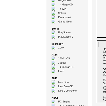
Mega Drive
»
Mega-CD
»
32X
Saturn
Dreamcast
Game Gear
Sony:
PlayStation
PlayStation 2
Microsoft:
Xbox
De
So
Atari:
we
ih
2600 VCS
le
Jaguar
We
»
Jaguar CD
Al
Lynx
De
si
SNK:
En
Neo Geo
So
gr
Neo Geo CD
so
Neo Geo Pocket
ot
So
NEC:
fr
PC Engine
»
PC Engine CD-ROM²