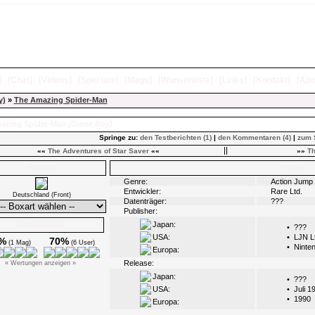
]
[
Chat
]
[
Videos
]
[
Specials
]
[
Mags
]
[
Wunschliste
]
[
Links
]
[
Kontakt
]
[
Abo
y)
»
The Amazing Spider-Man
azing Spider-Man
(Game Boy)
Springe zu:
den Testberichten (1)
|
den Kommentaren (4)
|
zum 
««
The Adventures of Star Saver
««
»»
Th
Boxarts
Infos
Genre:
Action Jump 
Entwickler:
Rare Ltd.
Deutschland (Front)
Datenträger:
???
Publisher:
Japan:
Ø Wertungen
•
???
USA:
•
LJN L
%
70%
(1 Mag)
(6 User)
•
Ninte
Europa:
Release:
« Wertungen anzeigen »
Japan:
•
???
USA:
•
Juli 1
•
1990
Europa: