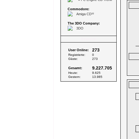
Commodore:
Amiga CD³²
The 3DO Company:
3DO
Besucher
273
User Online:
Registrierte:
0
Gäste:
273
9.227.705
Gesamt:
Heute:
9.625
Gestern:
13.985