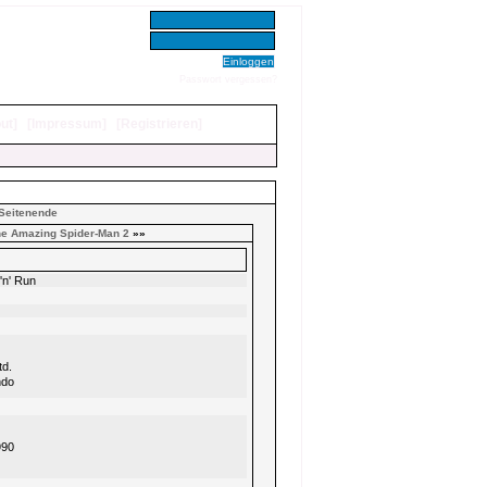
Benutzer:
Passwort:
Passwort vergessen?
ut
]
[
Impressum
]
[
Registrieren
]
Seitenende
e Amazing Spider-Man 2
»»
'n' Run
td.
ndo
990