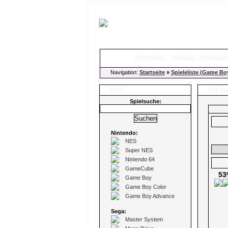
[
Startseite
]
[
Forum
]
[
Pinboard
Navigation:
Startseite
»
Spieleliste (Game Bo
Menü
The Am
Spielsuche:
Nintendo:
NES
Super NES
Nintendo 64
GameCube
53
Game Boy
Game Boy Color
Game Boy Advance
Sega:
Master System