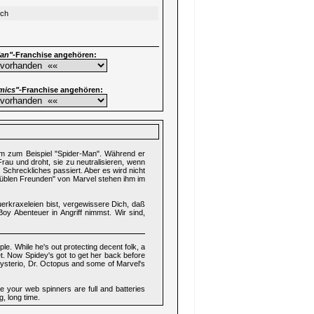
sch
Man"
-Franchise angehören:
mics"
-Franchise angehören:
imm zum Beispiel "Spider-Man". Während er
au und droht, sie zu neutralisieren, wenn
 Schreckliches passiert. Aber es wird nicht
 "üblen Freunden" von Marvel stehen ihm im
erkraxeleien bist, vergewissere Dich, daß
oy Abenteuer in Angriff nimmst. Wir sind,
e. While he's out protecting decent folk, a
met. Now Spidey's got to get her back before
 Mysterio, Dr. Octopus and some of Marvel's
e your web spinners are full and batteries
, long time.