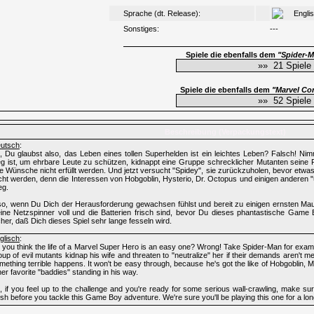
Sprache (dt. Release):
Engli
Sonstiges:
---
Spiele die ebenfalls dem
"Spider-
Spiele die ebenfalls dem
"Marvel Co
Beschreibung (Verpackungstext)
utsch
:
, Du glaubst also, das Leben eines tollen Superhelden ist ein leichtes Leben? Falsch! N
g ist, um ehrbare Leute zu schützen, kidnappt eine Gruppe schrecklicher Mutanten seine Fr
re Wünsche nicht erfüllt werden. Und jetzt versucht "Spidey", sie zurückzuholen, bevor etwas
icht werden, denn die Interessen von Hobgoblin, Hysterio, Dr. Octopus und einigen anderen
g.
so, wenn Du Dich der Herausforderung gewachsen fühlst und bereit zu einigen ernsten Mau
ine Netzspinner voll und die Batterien frisch sind, bevor Du dieses phantastische Game B
cher, daß Dich dieses Spiel sehr lange fesseln wird.
glisch
:
 you think the life of a Marvel Super Hero is an easy one? Wrong! Take Spider-Man for exampl
oup of evil mutants kidnap his wife and threaten to "neutralize" her if their demands aren't 
mething terrible happens. It won't be easy through, because he's got the like of Hobgoblin,
her favorite "baddies" standing in his way.
, if you feel up to the challenge and you're ready for some serious wall-crawling, make sur
esh before you tackle this Game Boy adventure. We're sure you'll be playing this one for a long