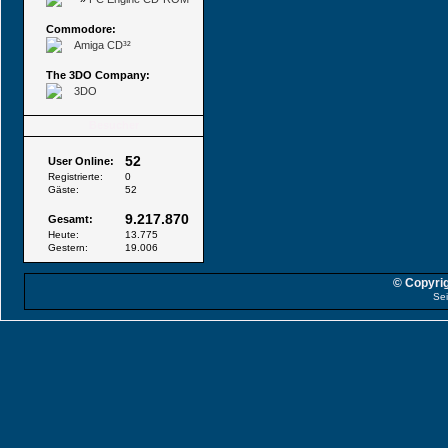
Commodore:
Amiga CD³²
The 3DO Company:
3DO
Besucher
52
User Online:
Registrierte:
0
Gäste:
52
9.217.870
Gesamt:
Heute:
13.775
Gestern:
19.006
© Copyrig
Sei