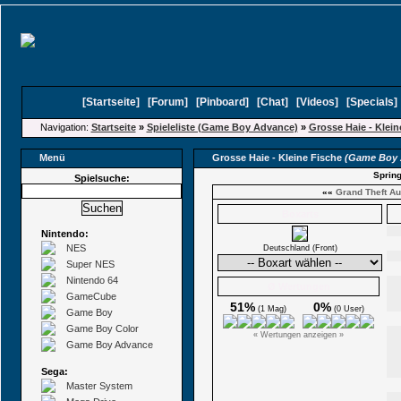
[
Startseite
]
[
Forum
]
[
Pinboard
]
[
Chat
]
[
Videos
]
[
Specials
Navigation:
Startseite
»
Spieleliste (Game Boy Advance)
»
Grosse Haie - Klein
Menü
Grosse Haie - Kleine Fische
(Game Boy 
Spring
Spielsuche:
««
Grand Theft Au
Boxarts
Nintendo:
NES
Deutschland (Front)
Super NES
Nintendo 64
Ø Wertungen
GameCube
51%
0%
(1 Mag)
(0 User)
Game Boy
Game Boy Color
« Wertungen anzeigen »
Game Boy Advance
Sega:
Master System