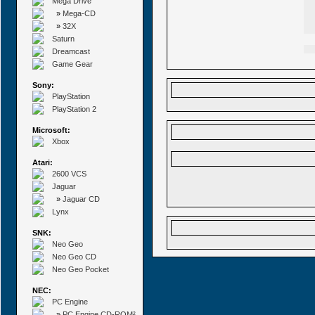
Mega Drive
»
Mega-CD
»
32X
Saturn
Dreamcast
Game Gear
Sony:
PlayStation
PlayStation 2
Microsoft:
Xbox
Atari:
2600 VCS
Jaguar
»
Jaguar CD
Lynx
SNK:
Neo Geo
Neo Geo CD
Neo Geo Pocket
NEC:
PC Engine
»
PC Engine CD-ROM²