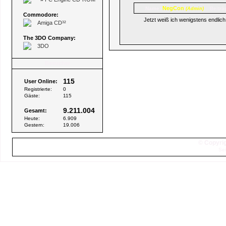
NegCon
Name:
Beiträ
(Admin)
Commodore:
Jetzt weiß ich wenigstens endlic
Amiga CD³²
The 3DO Company:
3DO
Besucher
115
User Online:
Registrierte:
0
Gäste:
115
9.211.004
Gesamt:
Heute:
6.909
Gestern:
19.006
© Copyrig
Sei