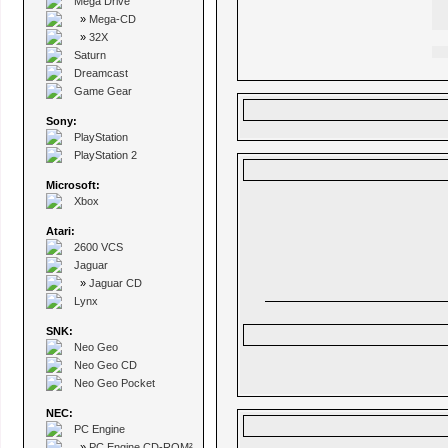
Mega Drive
»
Mega-CD
»
32X
Saturn
Dreamcast
Game Gear
Sony:
PlayStation
PlayStation 2
Microsoft:
Xbox
Atari:
2600 VCS
Jaguar
»
Jaguar CD
Lynx
SNK:
Neo Geo
Neo Geo CD
Neo Geo Pocket
NEC:
PC Engine
»
PC Engine CD-ROM²