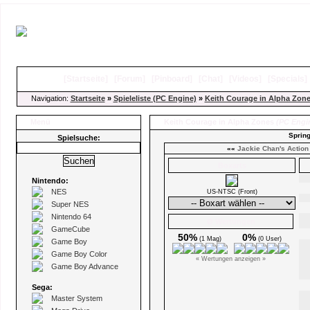
[
Startseite
]
[
Forum
]
[
Pinboard
]
[
Chat
]
[
Videos
]
[
Specials
Navigation:
Startseite
»
Spieleliste (PC Engine)
»
Keith Courage in Alpha Zon
Menü
Keith Courage in Alpha Zones
(PC Engi
Spring
Spielsuche:
««
Jackie Chan's Action
Boxarts
Nintendo:
NES
US-NTSC (Front)
Super NES
Nintendo 64
Ø Wertungen
GameCube
50%
0%
(1 Mag)
(0 User)
Game Boy
Game Boy Color
« Wertungen anzeigen »
Game Boy Advance
Sega:
Master System