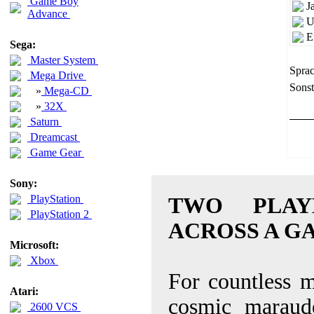
Game Boy
J
Advance
U
E
Sega:
Master System
Sprac
Mega Drive
Sonst
»
Mega-CD
»
32X
Saturn
Dreamcast
Game Gear
Sony:
PlayStation
TWO PLAYE
PlayStation 2
ACROSS A G
Microsoft:
Xbox
For countless m
Atari:
cosmic maraude
2600 VCS