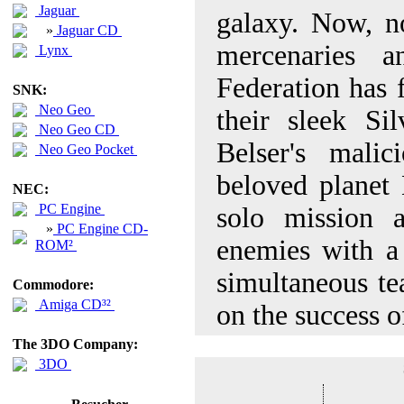
Jaguar
galaxy. Now, no
»
Jaguar CD
mercenaries a
Lynx
Federation has f
SNK:
Neo Geo
their sleek Si
Neo Geo CD
Belser's mali
Neo Geo Pocket
beloved planet 
NEC:
PC Engine
solo mission a
»
PC Engine CD-
enemies with a 
ROM²
simultaneous te
Commodore:
Amiga CD³²
on the success of
The 3DO Company:
3DO