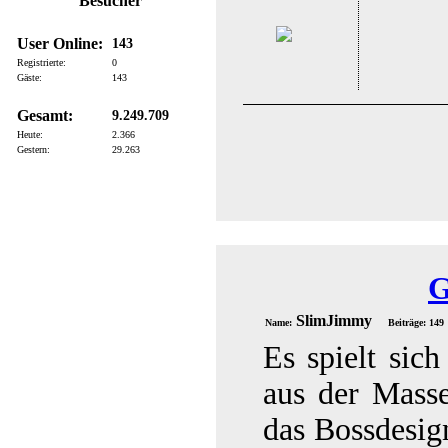
Besucher
User Online:
143
Registrierte:
0
Gäste:
143
Gesamt:
9.249.709
Heute:
2.366
Gestern:
29.263
G
SlimJimmy
Name:
Beiträge: 149
Es spielt sich
aus der Masse
das Bossdesign