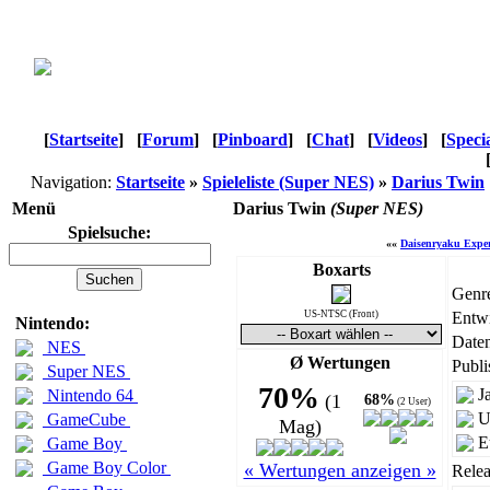
[
Startseite
]
[
Forum
]
[
Pinboard
]
[
Chat
]
[
Videos
]
[
Speci
Navigation:
Startseite
»
Spieleliste (Super NES)
»
Darius Twin
Menü
Darius Twin
(Super NES)
Spielsuche:
««
Daisenryaku Expe
Boxarts
Genr
US-NTSC (Front)
Entwi
Nintendo:
Daten
NES
Ø Wertungen
Publi
Super NES
70%
J
Nintendo 64
(1
68%
(2 User)
U
GameCube
Mag)
E
Game Boy
Game Boy Color
« Wertungen anzeigen »
Relea