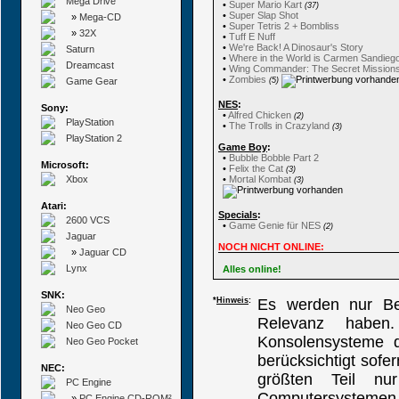
Mega Drive
•
Super Mario Kart
(37)
•
Super Slap Shot
»
Mega-CD
•
Super Tetris 2 + Bombliss
»
32X
•
Tuff E Nuff
•
We're Back! A Dinosaur's Story
Saturn
•
Where in the World is Carmen Sandieg
Dreamcast
•
Wing Commander: The Secret Mission
•
Zombies
Game Gear
(5)
NES
:
Sony:
•
Alfred Chicken
(2)
PlayStation
•
The Trolls in Crazyland
(3)
PlayStation 2
Game Boy
:
•
Bubble Bobble Part 2
Microsoft:
•
Felix the Cat
(3)
Xbox
•
Mortal Kombat
(3)
Atari:
Specials
:
2600 VCS
•
Game Genie für NES
(2)
Jaguar
NOCH NICHT ONLINE:
»
Jaguar CD
Lynx
Alles online!
SNK:
*
Hinweis
:
Es werden nur Bei
Neo Geo
Relevanz haben
Neo Geo CD
Konsolensysteme di
Neo Geo Pocket
berücksichtigt sofe
NEC:
größten Teil nu
PC Engine
Computersystemen b
»
PC Engine CD-ROM²