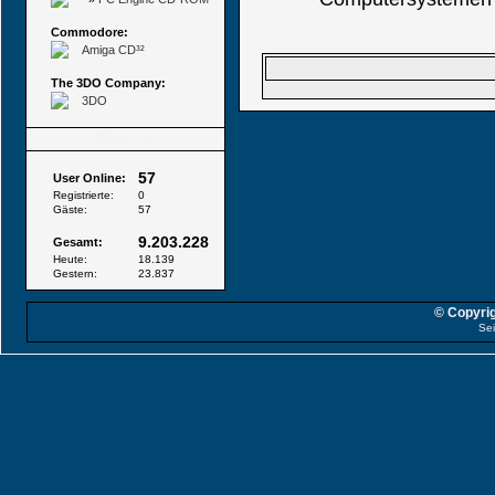
Commodore:
Amiga CD³²
The 3DO Company:
3DO
Besucher
57
User Online:
Registrierte:
0
Gäste:
57
9.203.228
Gesamt:
Heute:
18.139
Gestern:
23.837
© Copyrig
Sei