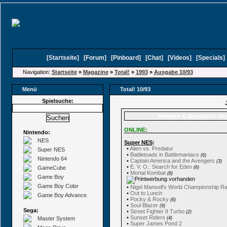
[
Startseite
]
[
Forum
]
[
Pinboard
]
[
Chat
]
[
Videos
]
[
Specials
Navigation:
Startseite
»
Magazine
»
Total!
»
1993
»
Ausgabe 10/93
Menü
Total! 10/93
Spielsuche:
Reviews & Specials in di
ONLINE:
Nintendo:
NES
Super NES
:
•
Alien vs. Predator
Super NES
•
Battletoads in Battlemaniacs
(6)
Nintendo 64
•
Captain America and the Avengers
(3)
•
E. V. O.: Search for Eden
GameCube
(6)
•
Mortal Kombat
(8)
Game Boy
Game Boy Color
•
Nigel Mansell's World Championship R
•
Out to Lunch
Game Boy Advance
•
Pocky & Rocky
(6)
•
Soul Blazer
(9)
Sega:
•
Street Fighter II Turbo
(2)
•
Sunset Riders
Master System
(4)
•
Super James Pond 2