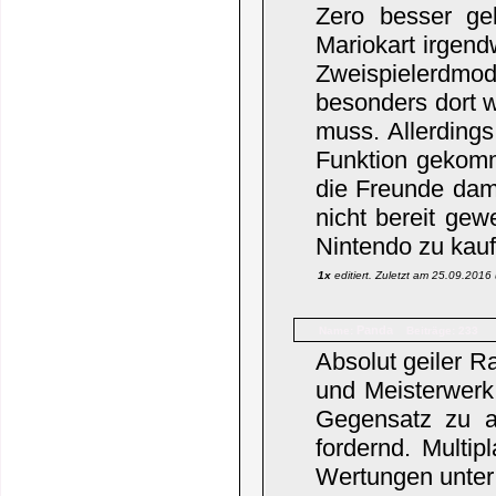
Zero besser gel
Mariokart irgend
Zweispielerdmo
besonders dort 
muss. Allerdings
Funktion gekomm
die Freunde dam
nicht bereit ge
Nintendo zu kauf
1x
editiert. Zuletzt am 25.09.201
Panda
Name:
Beiträge: 233
Absolut geiler R
und Meisterwerk.
Gegensatz zu al
fordernd. Multi
Wertungen unter