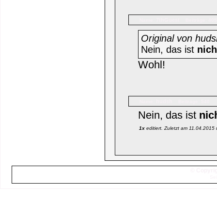
7thGuest
Name:
Beiträge: 405
Original von huds
Nein, das ist
nich
Wohl!
hudsh
Name:
Beiträge: 540
Nein, das ist
nic
1x
editiert. Zuletzt am 11.04.2015
© Copyrig
Sei