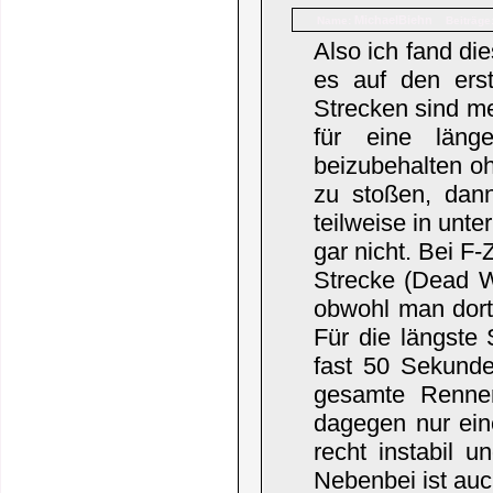
MichaelBiehn
Name:
Beiträge
Also ich fand di
es auf den ers
Strecken sind me
für eine länge
beizubehalten oh
zu stoßen, dan
teilweise in unt
gar nicht. Bei F
Strecke (Dead 
obwohl man dort
Für die längste 
fast 50 Sekund
gesamte Rennen
dagegen nur ein
recht instabil u
Nebenbei ist auc