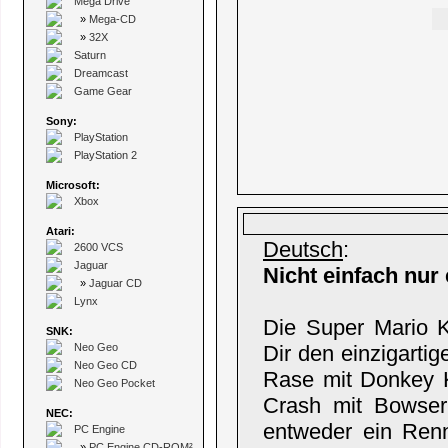
Mega Drive
»
Mega-CD
»
32X
Saturn
Dreamcast
Game Gear
Sony:
PlayStation
PlayStation 2
Microsoft:
Xbox
Atari:
Deutsch
:
2600 VCS
Jaguar
Nicht einfach nur 
»
Jaguar CD
Lynx
Die Super Mario K
SNK:
Neo Geo
Dir den einzigartig
Neo Geo CD
Rase mit Donkey Ko
Neo Geo Pocket
Crash mit Bowser
NEC:
entweder ein Ren
PC Engine
»
PC Engine CD-ROM²