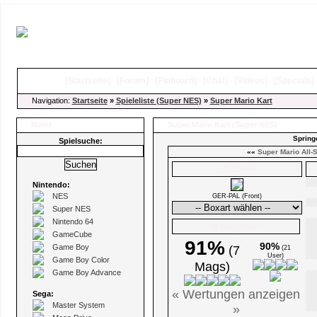
[
Startseite
]
[
Forum
]
[
Pinboard
]
[
Chat
]
[
Videos
]
[
Specials
Navigation:
Startseite
»
Spieleliste (Super NES)
»
Super Mario Kart
Menü
Super Mario Kart
(Super NES)
Spring
Spielsuche:
««
Super Mario All-
Boxarts
Nintendo:
NES
GER-PAL (Front)
Super NES
Nintendo 64
Ø Wertungen
GameCube
91%
90%
Game Boy
(7
(21
User)
Game Boy Color
Mags)
Game Boy Advance
« Wertungen anzeigen
Sega:
Master System
»