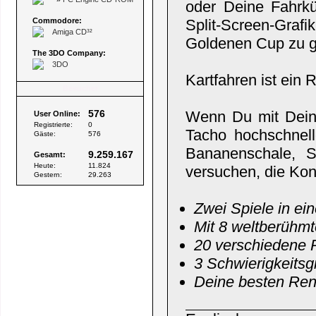
oder Deine Fahrk
Commodore:
Split-Screen-Graf
Amiga CD³²
Goldenen Cup zu 
The 3DO Company:
3DO
Kartfahren ist ein 
Besucher
576
Wenn Du mit Deine
User Online:
Registrierte:
0
Tacho hochschnell
Gäste:
576
Bananenschale, S
9.259.167
Gesamt:
Heute:
11.824
versuchen, die Kon
Gestern:
29.263
Zwei Spiele in e
Mit 8 weltberühm
20 verschiedene 
3 Schwierigkeitsg
Deine besten Ren