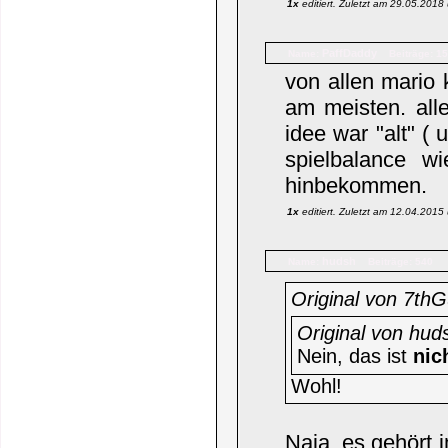
1x
editiert. Zuletzt am 29.05.201
PaffDaddy
Name:
Beiträge: 1
von allen mario 
am meisten. all
idee war "alt" (
spielbalance w
hinbekommen.
1x
editiert. Zuletzt am 12.04.201
hudsh
Name:
Beiträge: 540
Original von 7th
Original von hud
Nein, das ist
nic
Wohl!
Naja, es gehört