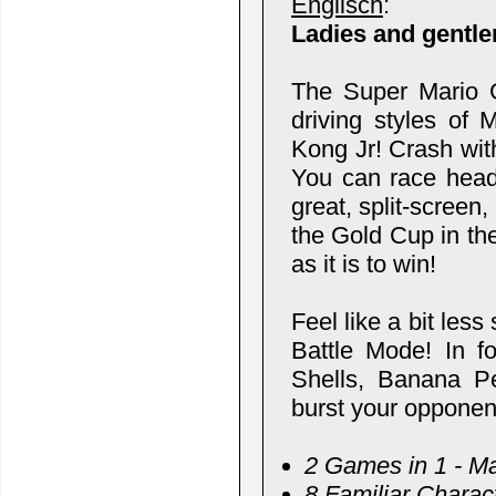
Englisch
:
Ladies and gentle
The Super Mario G
driving styles of 
Kong Jr! Crash wit
You can race head-
great, split-screen
the Gold Cup in the
as it is to win!
Feel like a bit les
Battle Mode! In fo
Shells, Banana P
burst your opponent
2 Games in 1 - Ma
8 Familiar Charac