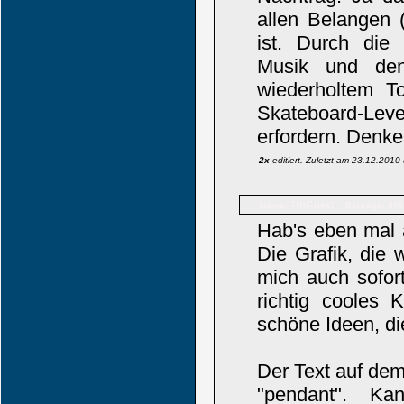
allen Belangen 
ist. Durch die
Musik und den
wiederholtem T
Skateboard-Leve
erfordern. Denke
2x
editiert. Zuletzt am 23.12.201
7thGuest
Name:
Beiträge: 405
Hab's eben mal 
Die Grafik, die 
mich auch sofort
richtig cooles 
schöne Ideen, di
Der Text auf dem
"pendant". K