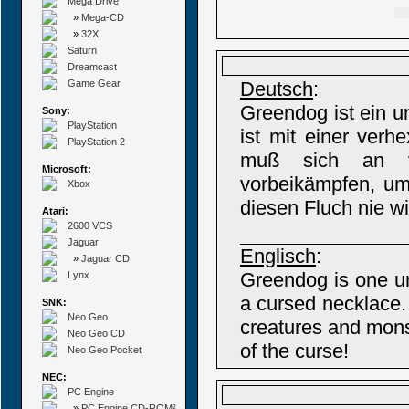
Mega Drive
»
Mega-CD
»
32X
Saturn
Dreamcast
Game Gear
Deutsch
:
Greendog ist ein un
Sony:
PlayStation
ist mit einer ver
PlayStation 2
muß sich an vi
Microsoft:
vorbeikämpfen, um
Xbox
diesen Fluch nie w
Atari:
2600 VCS
Jaguar
Englisch
:
»
Jaguar CD
Greendog is one un
Lynx
a cursed necklace. 
SNK:
Neo Geo
creatures and monst
Neo Geo CD
of the curse!
Neo Geo Pocket
NEC:
PC Engine
»
PC Engine CD-ROM²