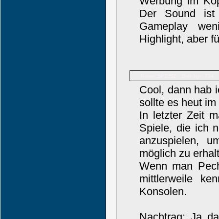
Werbung im Kopf
Der Sound ist n
Gameplay weni
Highlight, aber f
SP1282
Name:
Beiträge: 734
Cool, dann hab i
sollte es heut im
In letzter Zeit 
Spiele, die ich
anzuspielen, u
möglich zu erhal
Wenn man Pech h
mittlerweile ke
Konsolen.
Nachtrag: Ja da