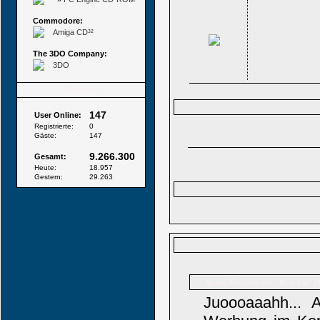
Commodore:
Amiga CD³²
The 3DO Company:
3DO
Besucher
147
User Online:
Registrierte:
0
Gäste:
147
9.266.300
Gesamt:
Heute:
18.957
Gestern:
29.263
Retrostage
Name:
Beiträge: 7
Juoooaaahh... 