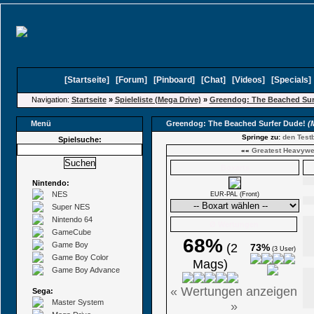
[
Startseite
]
[
Forum
]
[
Pinboard
]
[
Chat
]
[
Videos
]
[
Specials
Navigation:
Startseite
»
Spieleliste (Mega Drive)
»
Greendog: The Beached Sur
Menü
Greendog: The Beached Surfer Dude!
(
Springe zu:
den Testb
Spielsuche:
««
Greatest Heavywe
Boxarts
Nintendo:
NES
EUR-PAL (Front)
Super NES
Nintendo 64
Ø Wertungen
GameCube
68%
Game Boy
(2
73%
(3 User)
Game Boy Color
Mags)
Game Boy Advance
« Wertungen anzeigen
Sega:
Master System
»