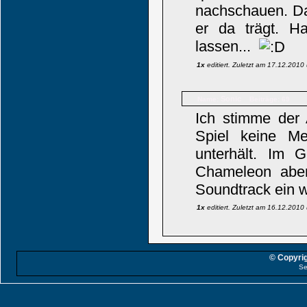
nachschauen. Da
er da trägt. Ha
lassen...
1x
editiert. Zuletzt am 17.12.201
Sonic
Name:
Beiträge: 69
Ich stimme der
Spiel keine Mei
unterhält. Im 
Chameleon aber 
Soundtrack ein w
1x
editiert. Zuletzt am 16.12.201
© Copyrig
Se