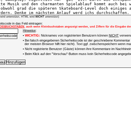
wird unterstützt, HTML wird
NICHT
unterstützt)
itscode in das Feld eintragen:
OSSBUCHSTABEN
, auch wenn Kleinbuchstaben angezeigt werden, und Ziffern für die Eingabe de
Hinweise
:
•
WICHTIG:
Nicknames von registrierten Benutzern können
NICHT
verwend
• Bei falsch eingegebenen Sicherheitscode ist der geschriebene Kommentar 
der meisten Browser hilft hier nicht). Text ggf. zwischenspeichern wenn man
•
Nicht registrierte Benutzer (Gäste) können ihre Kommentare im Nachhinein 
• Beim Klick auf den "Vorschau"-Button muss kein Sicherheitscode angegeb