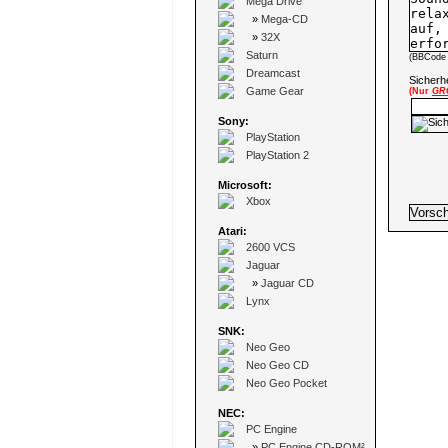
Mega Drive
»
Mega-CD
»
32X
Saturn
(BBCode 
Dreamcast
Sicherhe
Game Gear
(Nur
GR
Sony:
PlayStation
PlayStation 2
Microsoft:
Xbox
Atari:
2600 VCS
Jaguar
»
Jaguar CD
Lynx
SNK:
Neo Geo
Neo Geo CD
Neo Geo Pocket
NEC:
PC Engine
»
PC Engine CD-ROM²