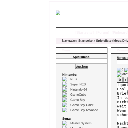
[
Startseite
]
[
Forum
]
[
Pinboard
Navigation:
Startseite
»
Spieleliste (Mega Dri
Menü
Kommen
Spielsuche:
Benutz
Nintendo:
NES
b
i
Super NES
Nintendo 64
GameCube
Game Boy
Game Boy Color
Game Boy Advance
Sega:
Master System