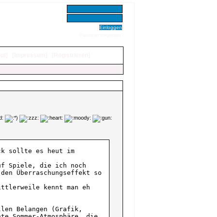
Benutzer:
Passwort:
Passwort vergessen?
ut
]
[
Impressum
]
[
Registrieren
]