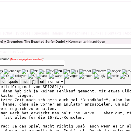
]
[
Chat
]
[
Videos
]
[
Specials
]
[
Mags
]
[
Wunschliste
]
[
Links
]
[
Kontakt
]
[
Abo
ve)
»
Greendog: The Beached Surfer Dude!
»
Kommentar hinzufügen
tar hinzufügen
ername
:
(Muss angegeben werden!)
u
quote
list
[*]
url