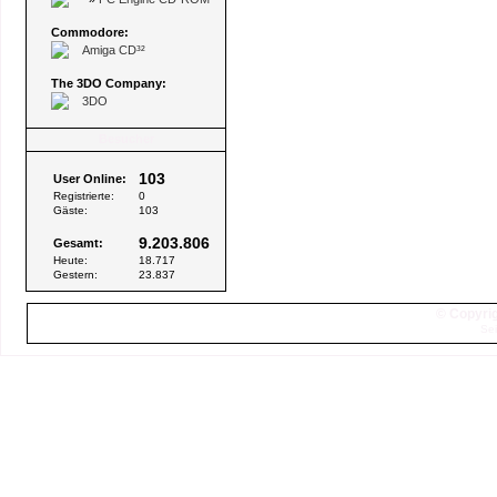
Commodore:
Amiga CD³²
The 3DO Company:
3DO
Besucher
103
User Online:
Registrierte:
0
Gäste:
103
9.203.806
Gesamt:
Heute:
18.717
Gestern:
23.837
© Copyrig
Sei