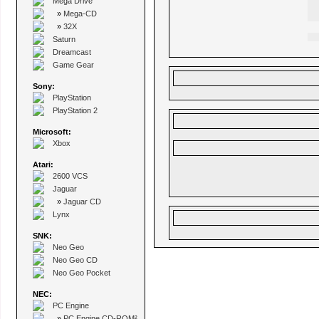
Mega Drive
»
Mega-CD
»
32X
Saturn
Dreamcast
Game Gear
Sony:
PlayStation
PlayStation 2
Microsoft:
Xbox
Atari:
2600 VCS
Jaguar
»
Jaguar CD
Lynx
SNK:
Neo Geo
Neo Geo CD
Neo Geo Pocket
NEC:
PC Engine
»
PC Engine CD-ROM²