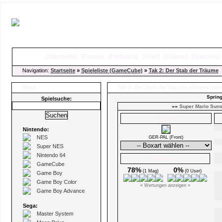
[
Startseite
]
[
Forum
]
[
Pinboard
]
[
Chat
]
[
Videos
]
[
Specials
Navigation:
Startseite
»
Spieleliste (GameCube)
»
Tak 2: Der Stab der Träume
Menü
Tak 2: Der Stab der Träume
(GameCube)
Spring
Spielsuche:
««
Super Mario Sun
Boxarts
Nintendo:
NES
GER-PAL (Front)
Super NES
Nintendo 64
Ø Wertungen
GameCube
78%
0%
(1 Mag)
(0 User)
Game Boy
Game Boy Color
« Wertungen anzeigen »
Game Boy Advance
Sega:
Master System