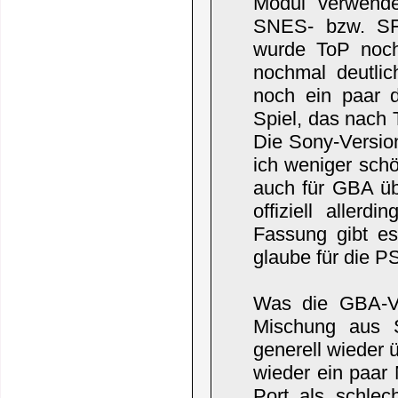
Modul verwende
SNES- bzw. SF
wurde ToP noch
nochmal deutli
noch ein paar d
Spiel, das nach 
Die Sony-Version
ich weniger sch
auch für GBA üb
offiziell aller
Fassung gibt es
glaube für die 
Was die GBA-Ver
Mischung aus 
generell wieder 
wieder ein paar 
Port als schlec