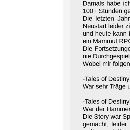
Damals habe ich
100+ Stunden ge
Die letzten Jah
Neustart leider z
und heute kann i
ein Mammut RP
Die Fortsetzung
nie Durchgespielt
Wobei mir folgen
-Tales of Destin
War sehr Träge u
-Tales of Destin
War der Hammer, 
Die Story war S
gemacht, leide