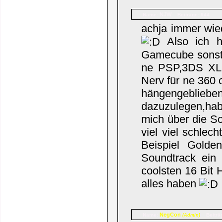
NJW
Name:
Beiträge: 944
achja immer wie
Also ich h
Gamecube sonst 
ne PSP,3DS XL,
Nerv für ne 360
hängengeblieben
dazuzulegen,ha
mich über die So
viel viel schle
Beispiel Golde
Soundtrack ein
coolsten 16 Bit 
alles haben
NegCon
Name:
Beiträ
(Admin)