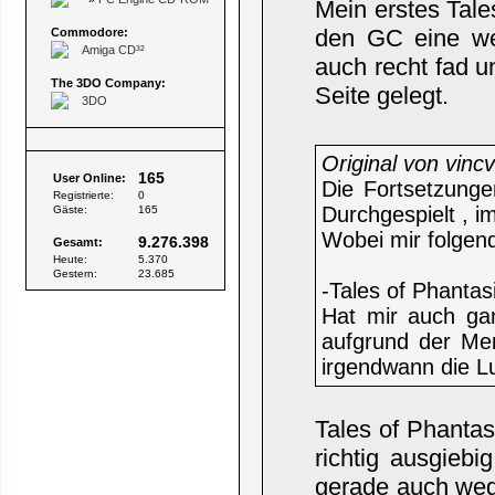
Mein erstes Tale
den GC eine wei
Commodore:
Amiga CD³²
auch recht fad u
The 3DO Company:
Seite gelegt.
3DO
Besucher
Original von vinc
165
User Online:
Die Fortsetzunge
Registrierte:
0
Durchgespielt , i
Gäste:
165
Wobei mir folgend
9.276.398
Gesamt:
Heute:
5.370
Gestern:
23.685
-Tales of Phanta
Hat mir auch gan
aufgrund der Me
irgendwann die Lu
Tales of Phantas
richtig ausgiebi
gerade auch wege