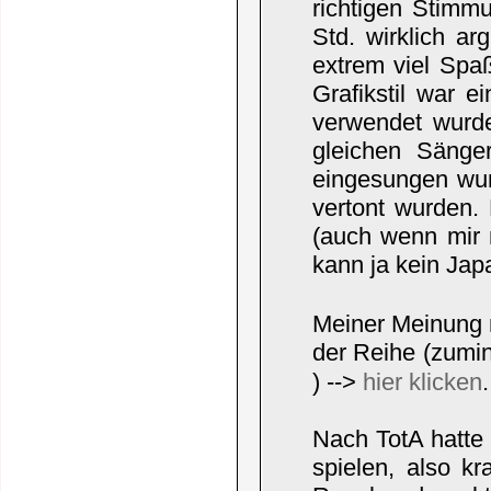
richtigen Stimm
Std. wirklich a
extrem viel Spaß
Grafikstil war e
verwendet wurd
gleichen Sänger
eingesungen wur
vertont wurden. 
(auch wenn mir n
kann ja kein Ja
Meiner Meinung n
der Reihe (zumin
) -->
hier klicken
.
Nach TotA hatte 
spielen, also k