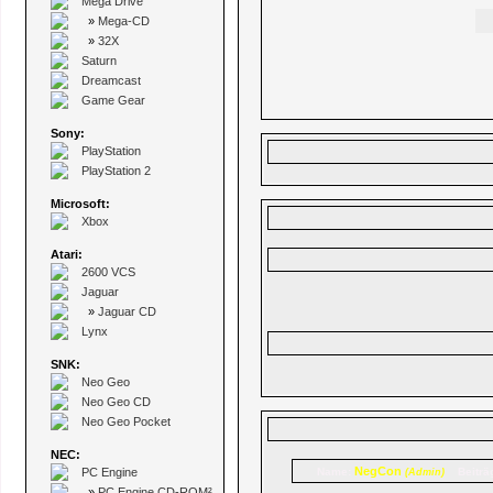
Mega Drive
»
Mega-CD
»
32X
Saturn
Dreamcast
Game Gear
Sony:
PlayStation
PlayStation 2
Microsoft:
Xbox
Atari:
2600 VCS
Jaguar
»
Jaguar CD
Lynx
SNK:
Neo Geo
Neo Geo CD
Neo Geo Pocket
NEC:
NegCon
PC Engine
Name:
Beiträ
(Admin)
»
PC Engine CD-ROM²