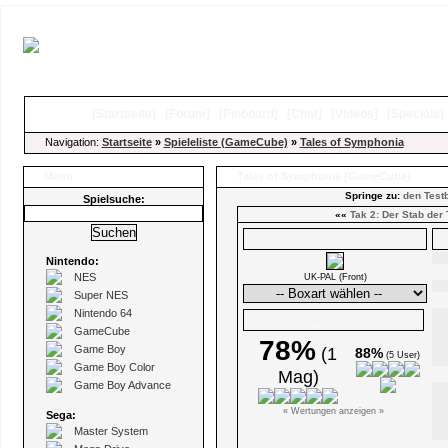
[
Startseite
]
[
Forum
]
[
Pinboard
]
[
Chat
]
[
Videos
]
[
Specials
Navigation:
Startseite
»
Spieleliste (GameCube)
»
Tales of Symphonia
Menü
Tales of Symphonia
(GameCube)
Springe zu:
den Testb
Spielsuche:
««
Tak 2: Der Stab der
Boxarts
Nintendo:
NES
UK-PAL (Front)
Super NES
Nintendo 64
Ø Wertungen
GameCube
78%
Game Boy
(1
88%
(5 User)
Game Boy Color
Mag)
Game Boy Advance
« Wertungen anzeigen »
Sega:
Master System