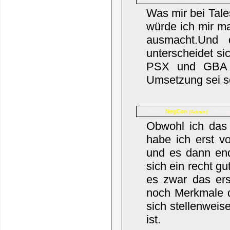
Was mir bei Tal
würde ich mir ma
ausmacht.Und 
unterscheidet si
PSX und GBA 
Umsetzung sei s
NegCon
Name:
Beiträ
(Admin)
Obwohl ich das 
habe ich erst v
und es dann end
sich ein recht g
es zwar das ers
noch Merkmale d
sich stellenweis
ist.