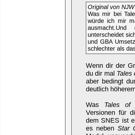
Original von NJW
Was mir bei Tal
würde ich mir ma
ausmacht.Und 
unterscheidet si
und GBA Umsetz
schlechter als d
Wenn dir der Gr
du dir mal
Tales 
aber bedingt du
deutlich höhere
Was
Tales of 
Versionen für d
dem SNES ist es
es neben
Star 