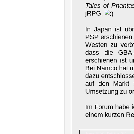
Tales of Phanta
jRPG.
In Japan ist üb
PSP erschienen.
Westen zu veröf
dass die GBA-
erschienen ist 
Bei Namco hat m
dazu entschloss
auf den Markt 
Umsetzung zu ori
Im Forum habe i
einem kurzen Re
NJW
Name:
Beiträge: 944