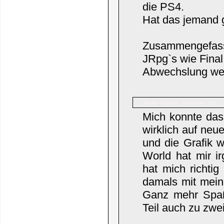
die PS4.
Hat das jemand g
Zusammengefasst 
JRpg`s wie Fina
Abwechslung wenn
Panda
Name:
Beiträge: 233
Mich konnte das 
wirklich auf ne
und die Grafik 
World hat mir i
hat mich richti
damals mit meine
Ganz mehr Spaß
Teil auch zu zwe