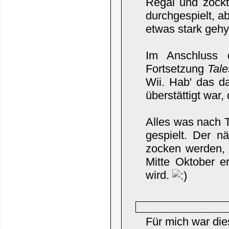
Regal und zockt
durchgespielt, a
etwas stark gehy
Im Anschluss 
Fortsetzung
Tal
Wii. Hab' das da
überstättigt war,
Alles was nach 
gespielt. Der nä
zocken werden,
Mitte Oktober e
wird.
pixel.croupier
Name:
Beiträge
Für mich war dies