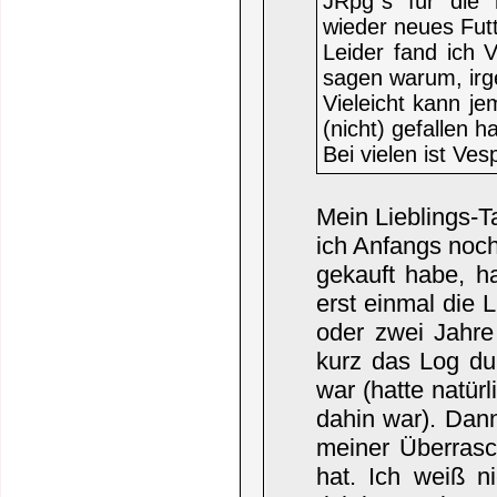
JRpg`s für die 
wieder neues Futt
Leider fand ich V
sagen warum, irge
Vieleicht kann 
(nicht) gefallen h
Bei vielen ist Ves
Mein Lieblings-T
ich Anfangs noc
gekauft habe, ha
erst einmal die 
oder zwei Jahre
kurz das Log du
war (hatte natür
dahin war). Dann
meiner Überrasch
hat. Ich weiß n