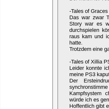
-Tales of Grace
Das war zwar T
Story war es wi
durchspielen kö
raus kam und ic
hatte.
Trotzdem eine g
-Tales of Xillia 
Leider konnte i
meine PS3 kaputt
Der Ersteindr
synchronstimm
Kampfsystem ch
würde ich es ger
Hoffentlich gibt