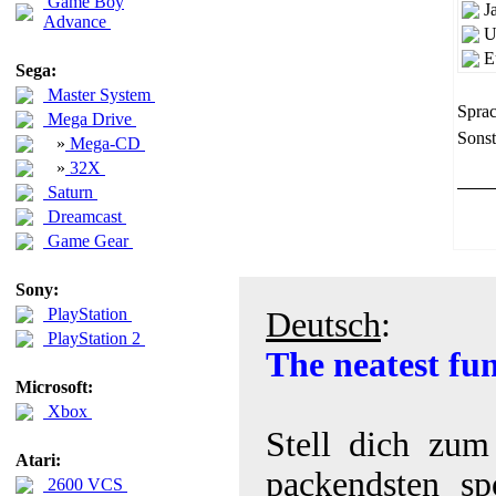
Game Boy
J
Advance
U
E
Sega:
Master System
Sprac
Mega Drive
Sonst
»
Mega-CD
»
32X
Saturn
Dreamcast
Game Gear
Sony:
PlayStation
Deutsch
:
PlayStation 2
The neatest fu
Microsoft:
Xbox
Stell dich zum
Atari:
packendsten sp
2600 VCS