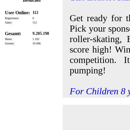
Besucher
User Online:
112
Get ready for 
Registrierte:
0
Gäste:
112
Pick your sponso
Gesamt:
9.205.198
roller-skating
Heute:
1.103
Gestern:
19.006
score high! Win
competition. I
pumping!
For Children 8 