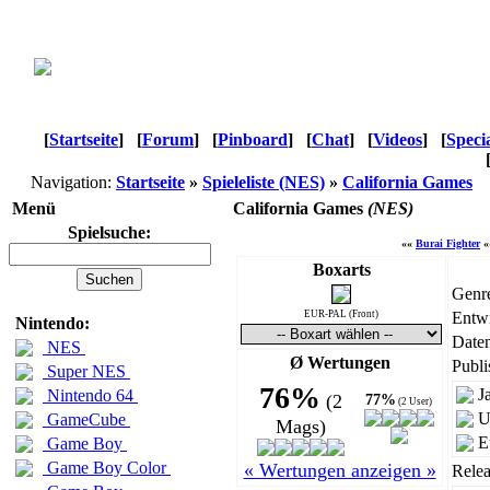
[
Startseite
]
[
Forum
]
[
Pinboard
]
[
Chat
]
[
Videos
]
[
Speci
Navigation:
Startseite
»
Spieleliste (NES)
»
California Games
Menü
California Games
(NES)
Spielsuche:
««
Burai Fighter
«
Boxarts
Genr
EUR-PAL (Front)
Entwi
Nintendo:
Daten
NES
Ø Wertungen
Publi
Super NES
76%
J
Nintendo 64
(2
77%
(2 User)
U
GameCube
Mags)
E
Game Boy
Game Boy Color
« Wertungen anzeigen »
Relea