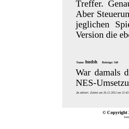
Treffer. Gena
Aber Steuerun
jeglichen Sp
Version die eb
hudsh
Name:
Beiträge: 540
War damals do
NES-Umsetzun
2x
editiert. Zuletzt am 26.12.2012 um 15:43
© Copyright 2
Seit