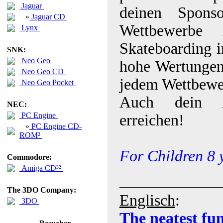
Jaguar
deinen Spons
»
Jaguar CD
Wettbewerbe
Lynx
Skateboarding i
SNK:
Neo Geo
hohe Wertungen 
Neo Geo CD
jedem Wettbewer
Neo Geo Pocket
Auch dein Ad
NEC:
PC Engine
erreichen!
»
PC Engine CD-
ROM²
For Children 8 
Commodore:
Amiga CD³²
The 3DO Company:
Englisch
:
3DO
The neatest fu