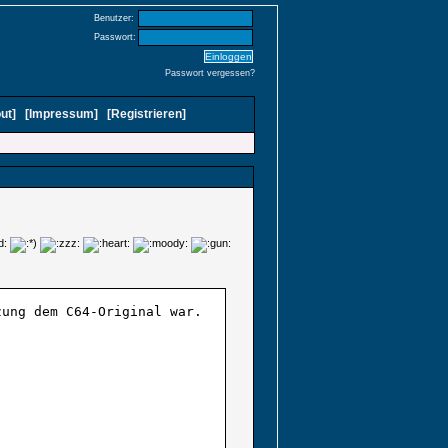
Benutzer:
Passwort:
Passwort vergessen?
ut
]
[
Impressum
]
[
Registrieren
]