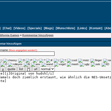
]
[
Chat
]
[
Videos
]
[
Specials
]
[
Mags
]
[
Wunschliste
]
[
Links
]
[
Kontakt
]
[
Abo
lifornia Games
»
Kommentar hinzufügen
tar hinzufügen
ername
:
(Muss angegeben werden!)
u
quote
list
[*]
url