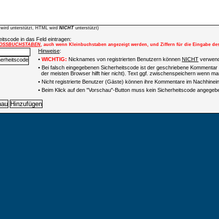
wird unterstützt, HTML wird
NICHT
unterstützt)
itscode in das Feld eintragen:
OSSBUCHSTABEN
, auch wenn Kleinbuchstaben angezeigt werden, und Ziffern für die Eingabe de
Hinweise
:
•
WICHTIG:
Nicknames von registrierten Benutzern können
NICHT
verwend
• Bei falsch eingegebenen Sicherheitscode ist der geschriebene Kommentar 
der meisten Browser hilft hier nicht). Text ggf. zwischenspeichern wenn man
•
Nicht registrierte Benutzer (Gäste) können ihre Kommentare im Nachhinein 
• Beim Klick auf den "Vorschau"-Button muss kein Sicherheitscode angegeb