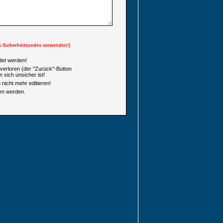
s Sicherheitscodes verwenden!)
et werden!
verloren (der "Zurück"-Button
 sich unsicher ist!
nicht mehr editieren!
en werden.