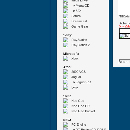
Mega Drive
»
Mega-CD
»
32X
Saturn
(BBCode 
Dreamcast
Sicherhe
Game Gear
(Nur
GR
Sony:
PlayStation
PlayStation 2
Microsoft:
Xbox
Atari:
2600 VCS
Jaguar
»
Jaguar CD
Lynx
SNK:
Neo Geo
Neo Geo CD
Neo Geo Pocket
NEC:
PC Engine
»
PC Engine CD-ROM²