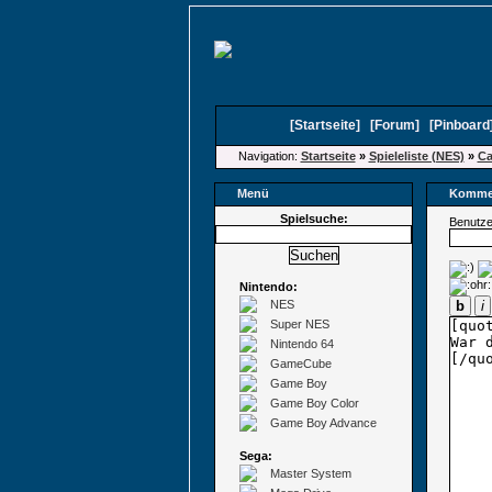
[
Startseite
]
[
Forum
]
[
Pinboard
Navigation:
Startseite
»
Spieleliste (NES)
»
Ca
Menü
Kommen
Spielsuche:
Benutz
Nintendo:
NES
b
i
Super NES
Nintendo 64
GameCube
Game Boy
Game Boy Color
Game Boy Advance
Sega:
Master System