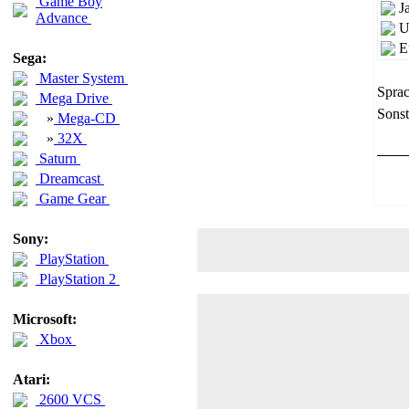
Game Boy
J
Advance
U
E
Sega:
Master System
Sprac
Mega Drive
Sonst
»
Mega-CD
»
32X
Saturn
Dreamcast
Game Gear
Sony:
PlayStation
PlayStation 2
Microsoft:
Xbox
Atari:
2600 VCS