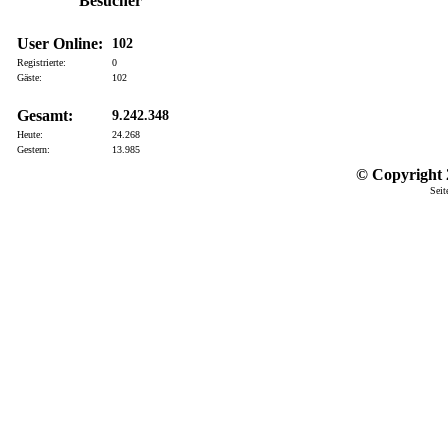
Besucher
User Online:
102
Registrierte:
0
Gäste:
102
Gesamt:
9.242.348
Heute:
24.268
Gestern:
13.985
© Copyright 2
Seit