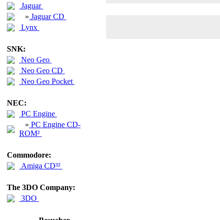
Jaguar
»
Jaguar CD
Lynx
SNK:
Neo Geo
Neo Geo CD
Neo Geo Pocket
NEC:
PC Engine
»
PC Engine CD-
ROM²
Commodore:
Amiga CD³²
The 3DO Company:
3DO