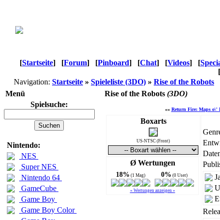
[
Startseite
]
[
Forum
]
[
Pinboard
]
[
Chat
]
[
Videos
]
[
Speci
Navigation:
Startseite
»
Spieleliste (3DO)
»
Rise of the Robots
Menü
Rise of the Robots
(3DO)
Spielsuche:
««
Return Fire: Maps o\' 
Boxarts
Genr
US-NTSC (Front)
Entwi
Nintendo:
Daten
NES
Ø Wertungen
Publi
Super NES
18%
0%
(1 Mag)
(0 User)
J
Nintendo 64
U
GameCube
« Wertungen anzeigen »
E
Game Boy
Game Boy Color
Relea