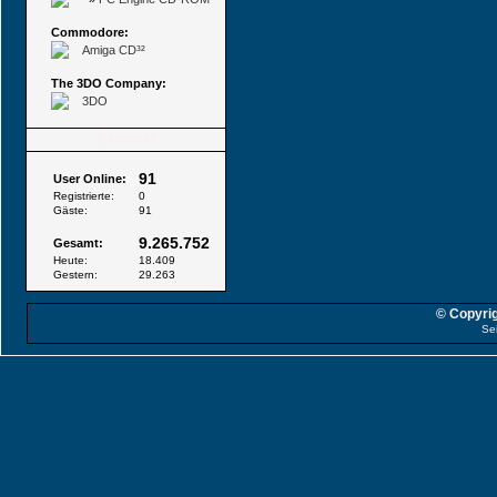
Commodore:
Amiga CD³²
The 3DO Company:
3DO
Besucher
91
User Online:
Registrierte:
0
Gäste:
91
9.265.752
Gesamt:
Heute:
18.409
Gestern:
29.263
© Copyrig
Se