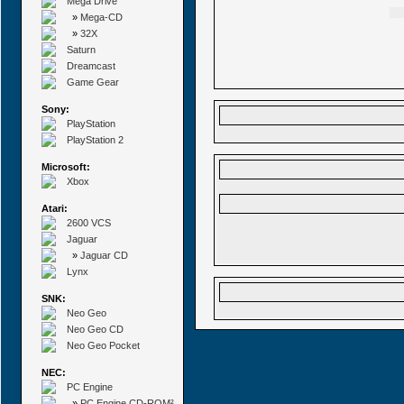
Mega Drive
»
Mega-CD
»
32X
Saturn
Dreamcast
Game Gear
Sony:
PlayStation
PlayStation 2
Microsoft:
Xbox
Atari:
2600 VCS
Jaguar
»
Jaguar CD
Lynx
SNK:
Neo Geo
Neo Geo CD
Neo Geo Pocket
NEC:
PC Engine
»
PC Engine CD-ROM²