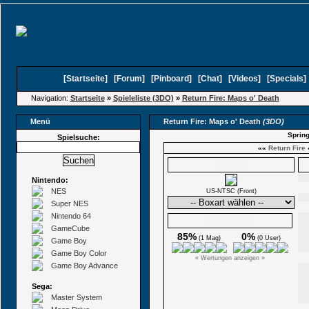
[
Startseite
]
[
Forum
]
[
Pinboard
]
[
Chat
]
[
Videos
]
[
Specials
Navigation:
Startseite
»
Spieleliste (3DO)
»
Return Fire: Maps o' Death
Menü
Return Fire: Maps o' Death
(3DO)
Spring
Spielsuche:
««
Return Fire
Boxarts
Nintendo:
NES
US-NTSC (Front)
Super NES
Nintendo 64
Ø Wertungen
GameCube
85%
0%
(1 Mag)
(0 User)
Game Boy
Game Boy Color
« Wertungen anzeigen »
Game Boy Advance
Sega:
Master System